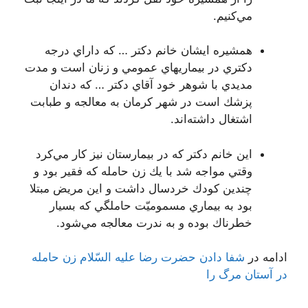
مي‌كنيم.
همشيره ايشان خانم دكتر … كه داراي درجه
دكتري در بيماريهاي عمومي و زنان است و مدت
مديدي با شوهر خود آقاي دكتر … كه دندان
پزشك است در شهر كرمان به معالجه و طبابت
اشتغال داشته‌اند.
اين خانم دكتر كه در بيمارستان نيز كار مي‌كرد
وقتي مواجه شد با يك زن حامله كه فقير بود و
چندين كودك خردسال داشت و اين مريض مبتلا
بود به بيماري مسموميّت حاملگي كه بسيار
خطرناك بوده و به ندرت معالجه مي‌شود.
ادامه در
شفا دادن حضرت رضا عليه السّلام زن حامله
در آستان مرگ را