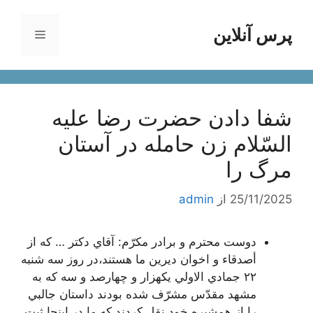
رش
ه
پرس آنلاین
فهرست
حتوا
شفا دادن حضرت رضا عليه
السّلام زن حامله در آستان
مرگ را
25/11/2025
از
admin
دوست محترم و برادر مكرّم: آقاي دكتر … كه از
أصدقاء و اخوان ديرين ما هستند،در روز سه شنبه
٢٢ جمادي الاولي يكهزار و چهارصد و سه كه به
مشهد مقدّس مشرّف شده بودند داستان جالبي
را از همشيره خود نقل كردند كه ما در اينجا ثبت