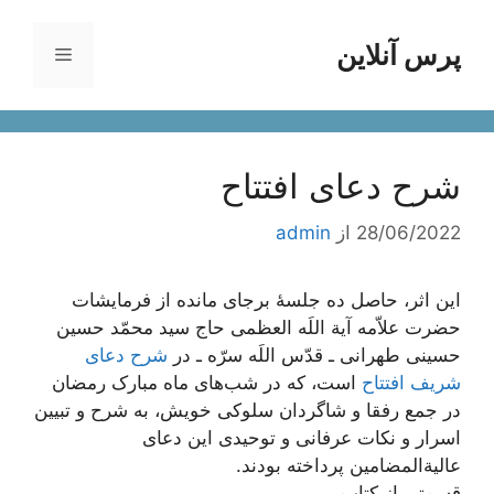
رش
ه
پرس آنلاین
فهرست
حتوا
شرح دعای افتتاح
28/06/2022
از
admin
این اثر، حاصل ده جلسۀ برجای مانده از فرمایشات
حضرت علاّمه آیة اللَه العظمی حاج سید محمّد حسین
حسینی طهرانی ـ قدّس اللَه سرّه ـ در
شرح دعای
شریف افتتاح
است، که در شب‌های ماه مبارک رمضان
در جمع رفقا و شاگردان سلوکی خویش، به شرح و تبیین
اسرار و نکات عرفانی و توحیدی این دعای
عالیة‌المضامین پرداخته بودند.
قسمتی از کتاب