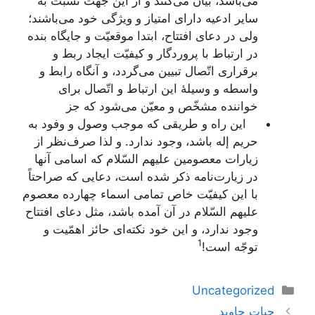
می‌باشد، بیان می‌کنند و از این جهت نسبت به
سایر ادعیه دارای امتیاز و ویژگی خود می‌باشند؛
ولی در دعای افتتاح، ابتدا موقعیّت و جایگاه بنده
در ارتباط با پروردگار و کیفیّت ایجاد ربط و
برقراری اتّصال تبیین می‌گردد، و آنگاه رابط و
واسطه و وسیلۀ این ارتباط و اتّصال برای
خواننده مشخّص و معیّن می‌شود که جز
این راه و طریقی که موجب وصول و وفود به
حریم إله باشد، وجود ندارد. و لذا صرف‌نظر از
زیارات معصومین علیهم السّلام که اسامی آنها
در زیارت‌نامه ذکر شده است، دعایی که صراحتاً
با این کیفیّت خاص تمامی اسماء چهارده معصوم
علیهم السّلام در آن آمده باشد، مثل دعای افتتاح
وجود ندارد، و این خود نکته‌ای حائز اهمّیت و
1
توجّه است!
دسته‌ها
Uncategorized
ناوبری
حیات جاوید