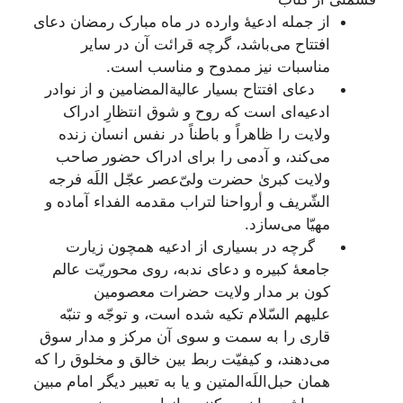
از جمله ادعیۀ وارده در ماه مبارک رمضان دعای
افتتاح می‌باشد، گرچه قرائت آن در سایر
مناسبات نیز ممدوح و مناسب است.
دعای افتتاح بسیار عالیة‌المضامین و از نوادر
ادعیه‌ای است که روح و شوق انتظارِ ادراک
ولایت را ظاهراً و باطناً در نفس انسان زنده
می‌کند، و آدمی را برای ادراک حضور صاحب
ولایت کبریٰ حضرت ولیّ‌عصر عجّل اللَه فرجه
الشّریف و أرواحنا لتراب مقدمه الفداء آماده و
مهیّا می‌سازد.
گرچه در بسیاری از ادعیه همچون زیارت
جامعۀ کبیره و دعای ندبه، روی محوریّت عالم
کون بر مدار ولایت حضرات معصومین
علیهم السّلام تکیه شده است، و توجّه و تنبّه
قاری را به سمت و سوی آن مرکز و مدار سوق
می‌دهند، و کیفیّت ربط بین خالق و مخلوق را که
همان حبل‌اللَه‌المتین و یا به تعبیر دیگر امام مبین