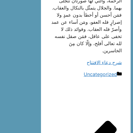
الرحمة، والّتي لها صورتان تتجلّى
بهما. والجلال يتمثّل بالنكال والعقاب.
فمَن أحسن أو أخطأ بدون عمدٍ ولا
إصرارٍ فله العفو، ومَن أساء عن عمد
وأصرّ فله العقاب. وفوائد ذلك لا
تخفى على عاقل، فمَن صقل نفسه
لله تعالى أفلح، وإلّا كان مِنَ
الخاسرين.
شرح دعاء الافتتاح
دسته‌ها
Uncategorized
ناوبری
نوشته‌ها