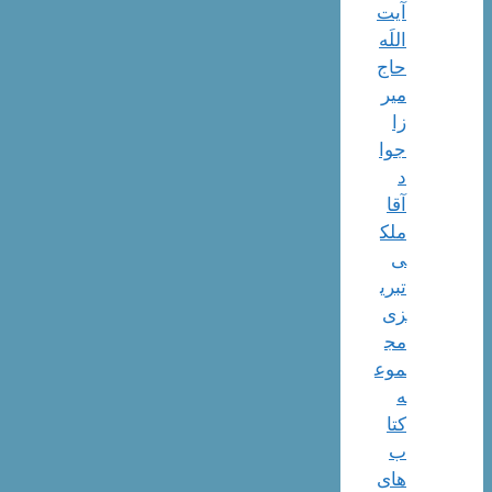
آیت
اللَه
حاج
میر
زا
جوا
د
آقا
ملک
ی
تبری
زی
مج
موع
ه
کتا
ب
های