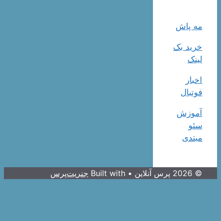
مه پاش
خرید بک
لینک
اخبار
فوتبال
آموزش
سئو
مبتدی
© 2026 پرس آنلاین
• Built with
جنریت‌پرس