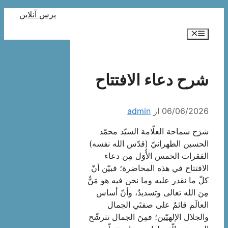
رش
پرس آنلاین
ه
فهرست
حتوا
شرح دعاء الافتتاح
06/06/2026
از
admin
شرَح سماحة العلّامة السيّد محمّد
الحسين الطهرانيّ (قدّس الله نفسه)
الفقرات الخمس الأُوَل مِن دعاء
الافتتاح في هذه المحاضرة؛ فبيّن أنّ
كلّ ما نقدر عليه وما نحن فيه هو مَنٌّ
مِنَ الله تعالى وتسديدٌ، وأنّ أساس
العالَم قائمٌ على صفتَي الجمال
والجلال الإلهيّين؛ فمِنَ الجمال تترشّح