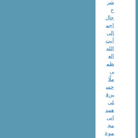
شر
ح
حال
اجم
الی
آیت‌
الله‌
الع
ظم
ی
ملّا
حس
ین‌ق
لی
همد
انی
مج
موع