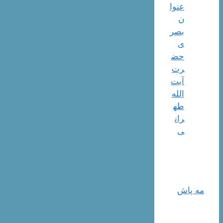
عنوا
ن
بصر
ی
حض
رت
آیت
الله
طه
ران
ی
مه پاش