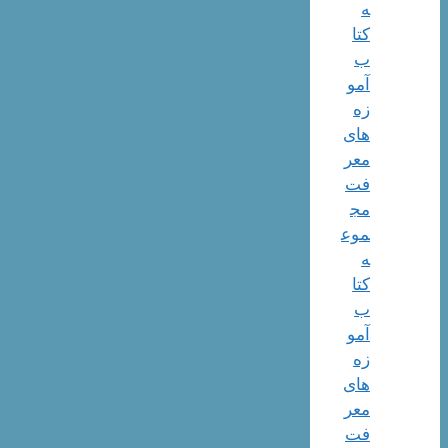
ه
کتا
ب
آمو
زه
های
معر
فت
مج
موع
ه
کتا
ب
آمو
زه
های
معر
فت