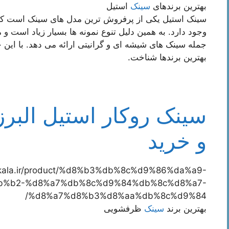
بهترین برندهای
سینک
استیل
سینک استیل یکی از پرفروش ترین مدل های سینک است که 
وجود دارد. به همین دلیل تنوع نمونه ها بسیار زیاد است 
بهترین برندها شناخت.
و خرید
tiskala.ir/product/%d8%b3%db%8c%d9%86%da%a9-
%b2-%d8%a7%db%8c%d9%84%db%8c%d8%a7-
%d8%a7%d8%b3%d8%aa%db%8c%d9%84/
بهترین برند
سینک
ظرفشویی