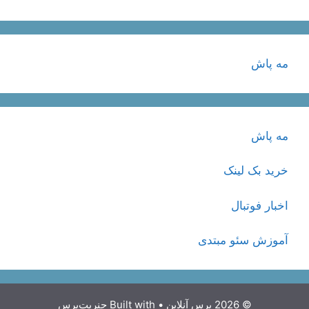
مه پاش
مه پاش
خرید بک لینک
اخبار فوتبال
آموزش سئو مبتدی
© 2026 پرس آنلاین
• Built with
جنریت‌پرس