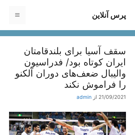
رش
ه
پرس آنلاین
فهرست
حتوا
سقف آسیا برای بلندقامتان
ایران کوتاه بود/ فدراسیون
والیبال ضعف‌های دوران آلکنو
را فراموش نکند
21/09/2021
از
admin