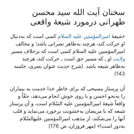
سخنان آیت الله سید محسن
طهرانی درمورد شیعۀ واقعی
«شیعۀ
امیرالمؤمنین علیه السلام
کسی است که به‌دنبال
او حرکت کند، هرچند به‌ظاهر نصرانی باشد؛ و مخالف
امیرالمؤمنین علیه السلام کسی است که برخلاف مسیر
ولایت
او ـ که مسیر حق است ـ حرکت کند، هرچند
به‌ظاهر شیعه باشد. (شرح حدیث عنوان بصری، جلسه
143)
آن پرستار مسیحى که براى خاطر خدا خدمت به بیماران
را به‌نحو احسن و با روى خوش انجام می‌‏دهد، حقّاً و
واقعاً شیعۀ امیرالمؤمنین علیه ‏السّلام است، و آن پرستار
شیعه که با مریضان به‌خشونت برخورد می‌‏نماید و قلب
آنها را می‌شکند، از مذهب امیرالمؤمنین علیه‏السّلام
به‌دور است!» (مهر فروزان، ص 176)