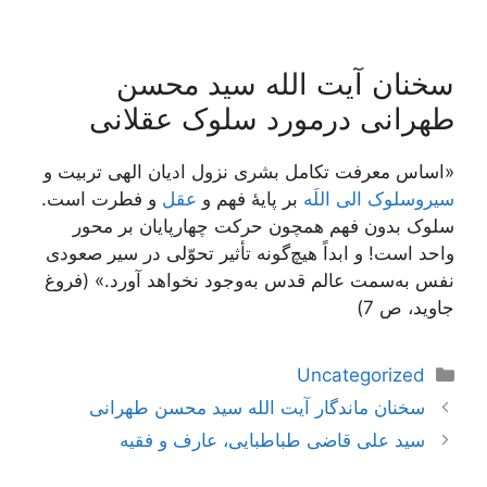
سخنان آیت الله سید محسن
طهرانی درمورد سلوک عقلانی
«اساس معرفت تکامل بشری نزول ادیان الهی تربیت و
سیروسلوک الی اللَه
بر پایۀ فهم و
عقل
و فطرت است.
سلوک بدون فهم همچون حرکت چهارپایان بر محور
واحد است! و ابداً هیچ‌گونه تأثیر تحوّلی در سیر صعودی
نفس به‌سمت عالم قدس به‌وجود نخواهد آورد.» (فروغ
جاوید، ص 7)
دسته‌ها
Uncategorized
ناوبری
سخنان ماندگار آیت الله سید محسن طهرانی
نوشته‌ها
سید علی قاضی طباطبایی، عارف و فقیه