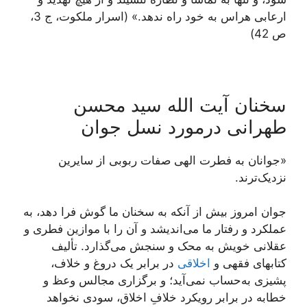
ارعابی هراس به خود راه ندهد.» (اسرار ملکوت، ج 3،
ص 42)
سخنان آیت الله سید محسن
طهرانی درمورد نسل جوان
«جوانان به فطرت الهی صفات ربوبی از سایرین
نزدیک‌ترند.
جوان‏ امروز بیش از آنکه به سخنان ما گوش فرا دهد، به
عملکرد و رفتار ما می‌‏اندیشد و آن را با موازین فطرى و
عقلانى خویش به محک و سنجش می‌‏گذارد. تألیف
کتاب‏هاى فقهى و
اخلاقى
در برابر یک دروغ و خلاف،
پشیزى به‏‌حساب نمی‌‏آید؛ و برگزارى مجالس وعظ و
خطابه در برابر رویکرد خلافِ اخلاق، سودى نخواهد