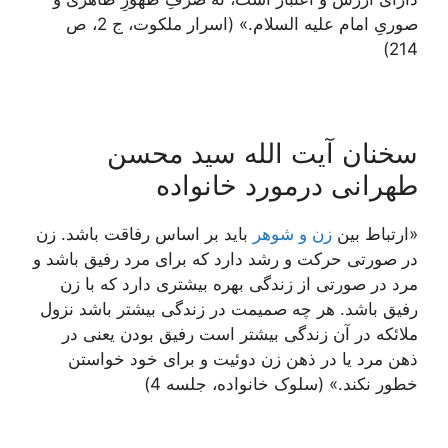
صوریِ امام علیه السلام.» (اسرار ملکوت، ج 2، ص
214)
سخنان آیت الله سید محسن
طهرانی درمورد خانواده
«ارتباط بين
زن و شوهر
باید بر اساس رفاقت باشد. زن
در صورتى حركت و رشد دارد كه براى مرد رفيق باشد و
مرد در صورتى از زندگى بهره بيشترى دارد كه با زن
رفيق باشد. هر چه صميمت در زندگى بيشتر باشد نزول
ملائكه در آن زندگى بيشتر است رفيق بودن يعنى در
ذهن مرد يا در ذهن زن دوئيت و برای خود خواستن
خطور نكند.» (سلوک خانواده، جلسه 4)