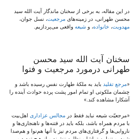
در این مقاله، به برخی از سخنان ماندگار آیت الله سید
محسن طهرانی، در زمینه‌های
مرجعیت
، نسل جوان،
مهدویت
،
خانواده
، و
شیعه
واقعی می‌پردازیم.
سخنان آیت الله سید محسن
طهرانی درمورد مرجعیت و فتوا
«
مرجع تقلید
باید به ملکۀ طهارت نفس رسیده باشد و
چشمان ملکوتى او تمام امور پشت پرده حوادث آینده را
آشکارا مشاهده کند.»
«مرجعیّت شیعه نباید فقط در
مجالس عزاداری
اهل‌بیت
با مردم همراه باشد، بلکه باید در فتنه‌ها و ناهنجاری‌ها و
ناروایی‌ها و گرفتاری‌های مردم نیز با آنها هم‌نوا و هم‌صدا
شود، و تنها به تماشا و نظاره ننشیند و از هیچ تهدید و