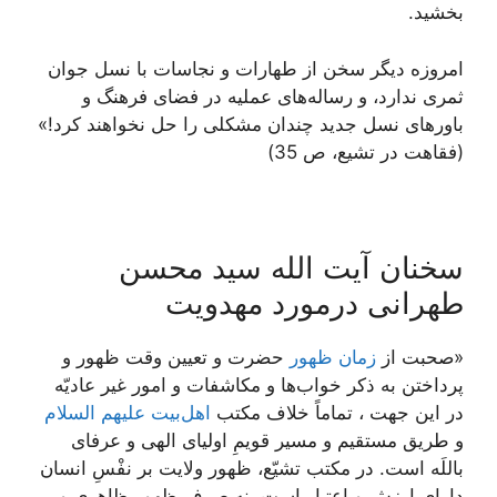
بخشید.
امروزه دیگر سخن از طهارات و نجاسات با نسل جوان
ثمرى ندارد، و رساله‏‌هاى عملیه در فضاى فرهنگ و
باورهاى نسل جدید چندان مشکلى را حل نخواهند کرد!»
(فقاهت در تشیع، ص 35)
سخنان آیت الله سید محسن
طهرانی درمورد مهدویت
«صحبت از
زمان ظهور
حضرت و تعیین وقت ظهور و
پرداختن به ذکر خواب‌ها و مکاشفات و امور غیر عادیّه
در این جهت ، تماماً خلاف مکتب
اهل‌بیت علیهم السلام
و طریق مستقیم و مسیر قویمِ اولیای الهی و عرفای
باللَه است. در مکتب تشیّع، ظهور ولایت بر نفْسِ انسان
دارای ارزش و اعتبار است، نه صرفِ ظهورِ ظاهری و