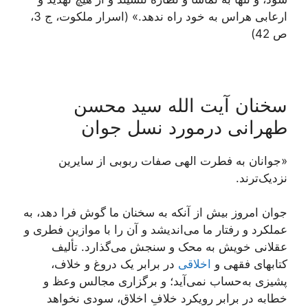
ارعابی هراس به خود راه ندهد.» (اسرار ملکوت، ج 3،
ص 42)
سخنان آیت الله سید محسن
طهرانی درمورد نسل جوان
«جوانان به فطرت الهی صفات ربوبی از سایرین
نزدیک‌ترند.
جوان‏ امروز بیش از آنکه به سخنان ما گوش فرا دهد، به
عملکرد و رفتار ما می‌‏اندیشد و آن را با موازین فطرى و
عقلانى خویش به محک و سنجش می‌‏گذارد. تألیف
کتاب‏هاى فقهى و
اخلاقى
در برابر یک دروغ و خلاف،
پشیزى به‏‌حساب نمی‌‏آید؛ و برگزارى مجالس وعظ و
خطابه در برابر رویکرد خلافِ اخلاق، سودى نخواهد