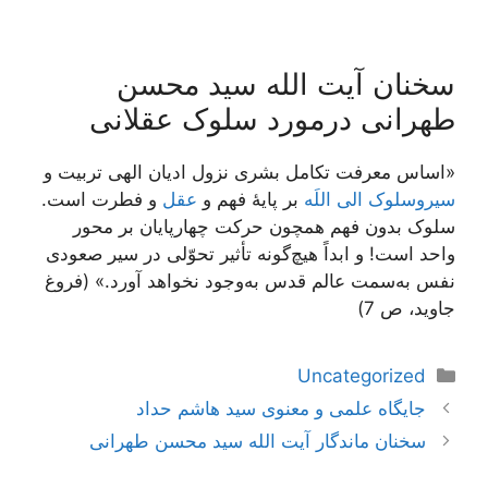
سخنان آیت الله سید محسن
طهرانی درمورد سلوک عقلانی
«اساس معرفت تکامل بشری نزول ادیان الهی تربیت و
سیروسلوک الی اللَه
بر پایۀ فهم و
عقل
و فطرت است.
سلوک بدون فهم همچون حرکت چهارپایان بر محور
واحد است! و ابداً هیچ‌گونه تأثیر تحوّلی در سیر صعودی
نفس به‌سمت عالم قدس به‌وجود نخواهد آورد.» (فروغ
جاوید، ص 7)
دسته‌ها
Uncategorized
ناوبری
جایگاه علمی و معنوی سید هاشم حداد
نوشته‌ها
سخنان ماندگار آیت الله سید محسن طهرانی