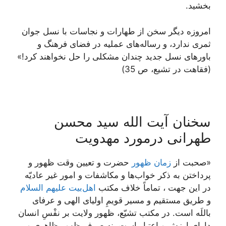
بخشید.
امروزه دیگر سخن از طهارات و نجاسات با نسل جوان
ثمرى ندارد، و رساله‏‌هاى عملیه در فضاى فرهنگ و
باورهاى نسل جدید چندان مشکلى را حل نخواهند کرد!»
(فقاهت در تشیع، ص 35)
سخنان آیت الله سید محسن
طهرانی درمورد مهدویت
«صحبت از
زمان ظهور
حضرت و تعیین وقت ظهور و
پرداختن به ذکر خواب‌ها و مکاشفات و امور غیر عادیّه
در این جهت ، تماماً خلاف مکتب
اهل‌بیت علیهم السلام
و طریق مستقیم و مسیر قویمِ اولیای الهی و عرفای
باللَه است. در مکتب تشیّع، ظهور ولایت بر نفْسِ انسان
دارای ارزش و اعتبار است، نه صرفِ ظهورِ ظاهری و