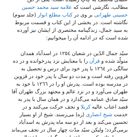
مطالب، نگارشی است که
علامه سید محمد حسین
حسینی طهرانی
بر وی در
کتاب مطلع انوار
(جلد سوم)
نگاشته است. در بخشی از این کتاب و قسمت مربوط
به سید جمال، زندگینامه مختصری از ایشان نیز آورده
شده است که در ادامه آن را میخوانیم:
سیّد جمال الدّین در شعبان ١٢٥٤ در اسدآباد همدان
متولّد شده و
قرآن
را با معنایش نزد پدرخوانده و در ده
سالگی در ١٢٦٤ با پدر خود برای درس و تحصیل به
قزوین رفته است و مدت دو سال با پدر خود در قزوین
در مدرسه بوده است. پدرش او را در ١٢٦٦ با خود به
طهران می‌آورد و در نزد عالم و مجتهد بزرگ طهران آقا
سیّد صادق عمامه می‌گذارد و در همان سال با پدر به
قصد اعتاب عالیه
کربلا
و نجف حرکت می‌کنند و در
خدمت
شیخ انصاری
(ره) می‌رسند. شیخ از او بسیار
تحسین می‌کند و بعد از دو سه ماه پدرش به اسدآباد
برمی‌گردد؛ ولیکن سیّد مدّت چهار سال در نجف می‌ماند