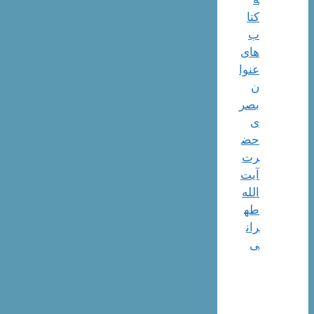
کتا
ب
های
عنوا
ن
بصر
ی
حض
رت
آیت
الله
طه
ران
ی