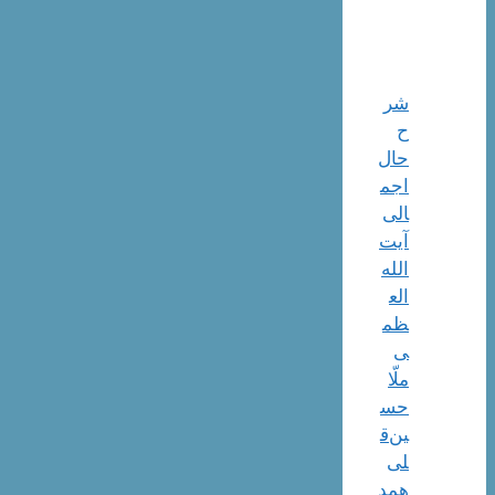
شر
ح
حال
اجم
الی
آیت‌
الله‌
الع
ظم
ی
ملّا
حس
ین‌ق
لی
همد