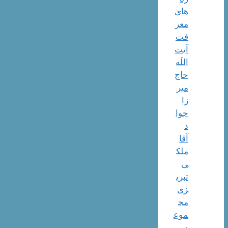
های
معر
فت
آیت
اللَه
حاج
میر
زا
جوا
د
آقا
ملک
ی
تبری
زی
مج
موع
ه