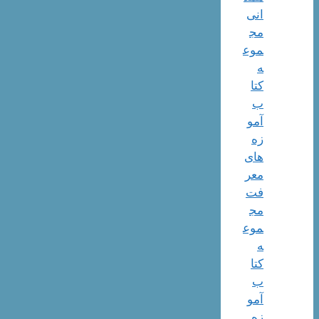
انی
مج
موع
ه
کتا
ب
آمو
زه
های
معر
فت
مج
موع
ه
کتا
ب
آمو
زه