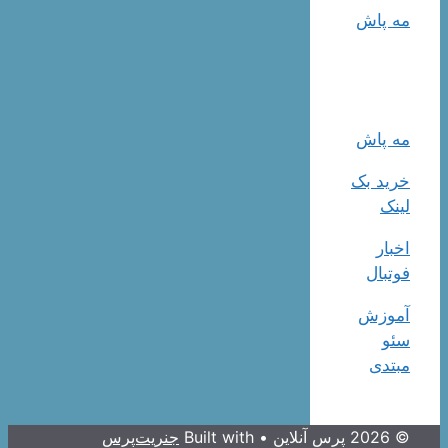
مه پاش
مه پاش
خرید بک
لینک
اخبار
فوتبال
آموزش
سئو
مبتدی
© 2026 پرس آنلاین
• Built with
جنریت‌پرس