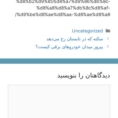
%d8%b2%d9%85%d8%a7%d9%86%db%8c-
%d8%a8%d8%a7%db%8c%d8%af-
%d9%be%d8%ae%d8%aa-%d8%ae%d8%a8/
دسته‌ها
Uncategorized
ناوبری
سکته که در تابستان رخ می‌دهد
نوشته‌ها
پیروز میدان خودروهای برقی کیست؟
دیدگاهتان را بنویسید
دیدگاه