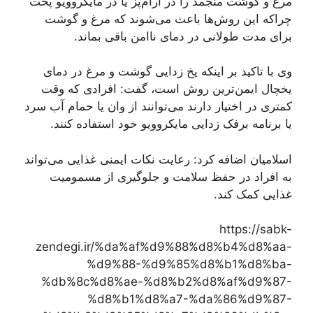
مرغ و گوشت منجمد را در آرام‌پز یا در مایکروویو پخت
چراکه این روش‌ها باعث می‌شوند که مرغ و گوشت
برای مدت طولانی در دمای ناامن باقی بماند.
وی با تاکید بر اینکه یخ زدایی گوشت و مرغ در دمای
یخچال ایمن‌ترین روش است، گفت: افرادی که وقت
کمتری در اختیار دارند می‌توانند از وان یا حمام آب سرد
یا برنامه برفک زدایی مایکروویو خود استفاده کنند.
اسلامیان اضافه کرد: رعایت نکات ایمنی غذایی می‌تواند
به افراد در حفظ سلامت و جلوگیری از مسمومیت
غذایی کمک کند.
https://sabk-
zendegi.ir/%da%af%d9%88%d8%b4%d8%aa-
%d9%88-%d9%85%d8%b1%d8%ba-
%db%8c%d8%ae-%d8%b2%d8%af%d9%87-
%d8%b1%d8%a7-%da%86%d9%87-