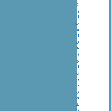
ک
ت
ا
ب
ه
ا
ی
ع
ن
و
ا
ن
ب
ص
ر
ی
ح
ض