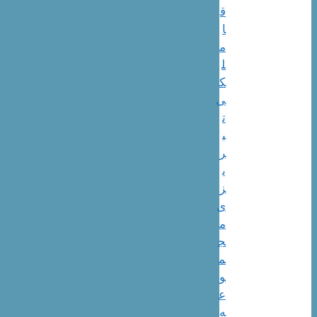
ق
ا
م
ل
ک
ی
ت
ب
ر
ی
ز
ی
م
ج
م
و
ع
ه