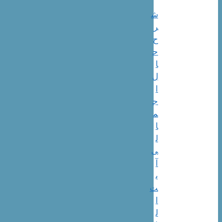
ش
ر
ح
ح
ا
ل
ا
ج
م
ا
ل
ی
آ
ی
ت‌
ا
ل