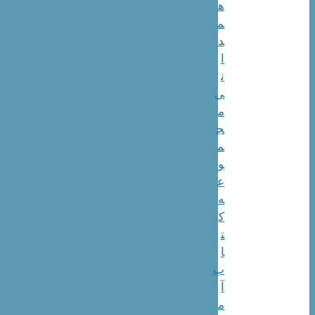
ه
م
د
ا
ن
ی
م
ج
م
و
ع
ه
ک
ت
ا
ب
آ
م