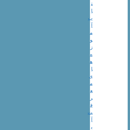
ت
ا
ب
آ
م
و
ز
ه
ه
ا
ی
م
ع
ر
ف
ت
آ
ی