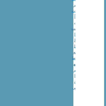
ر
ت
آ
ی
ت
ا
ل
ل
ه
ط
ه
ر
ا
ن
ی