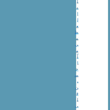
ل
ه‌
ا
ل
ع
ظ
م
ی
م
لّ
ا
ح
س
ی
ن‌
ق
ل
ی