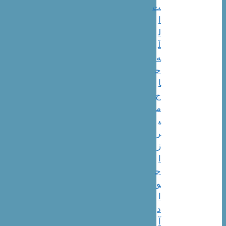
ت
ا
ل
لَ
ه
ح
ا
ج
م
ی
ر
ز
ا
ج
و
ا
د
آ