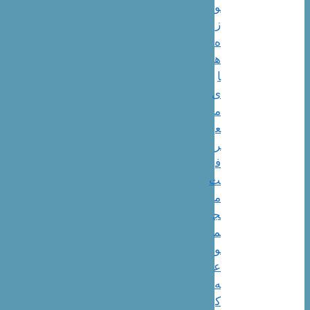
و
ز
ه
ه
ا
ی
م
ع
ر
ف
ت
م
ج
م
و
ع
ه
ک