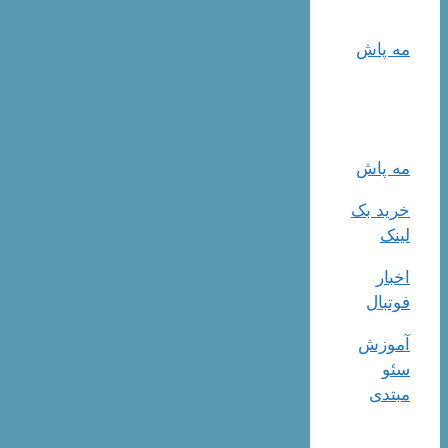
مه پاش
مه پاش
خرید بک
لینک
اخبار
فوتبال
آموزش
سئو
مبتدی