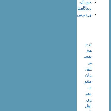
خوراک
دیدگاه‌ها
وردپرس
ترج
مۀ
تفس
یر
المی
زان
مثنو
ی
معن
وی
أهل