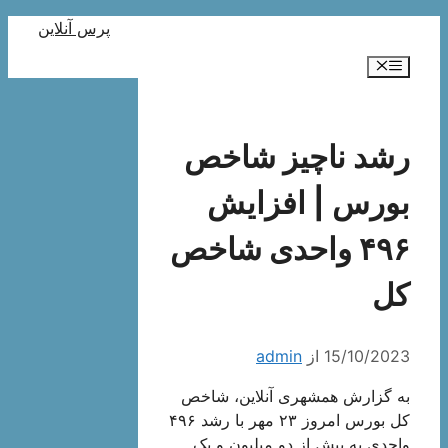
رش
پرس آنلاین
ه
فهرست
حتوا
رشد ناچیز شاخص
بورس | افزایش
۴۹۶ واحدی شاخص
کل
15/10/2023
از
admin
به گزارش همشهری آنلاین، شاخص
کل بورس امروز ۲۳ مهر با رشد ۴۹۶
واحدی به بیش از دو میلیون و یک