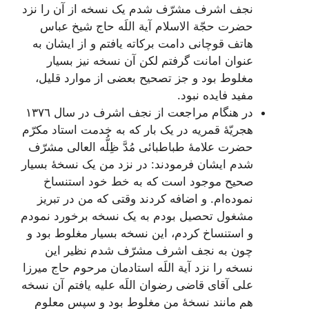
نجف اشرف مشرّف شدم یک نسخه از آن را نزد
حضرت حجّة الاسلام آیة اللَه حاج شیخ عباس
هاتف قوچانى دامت برکاته یافتم و از ایشان به
عنوان امانت‌
گرفتم لکن آن نسخه نیز بسیار
مغلوط بود و جز تصحیح بعضى از موارد قلیل،
مفید فایده نبود.
در هنگام مراجعت از نجف اشرف در سال ١٣٧٦
هجریّۀ قمریه در یک بار که به خدمت استاد مکرّم
حضرت علامۀ طباطبائى مُدَّ ظِلُّه العالى مشرّف
شدم ایشان فرمودند: در نزد من یک نسخۀ بسیار
صحیح موجود است که به خط خود استنساخ
نموده‌ام. و اضافه کردند وقتى که من در تبریز
مشغول تحصیل بودم به یک نسخه برخورد نمودم
و استنساخ کردم، این نسخه بسیار مغلوط بود و
چون به نجف اشرف مشرّف شدم نظیر این
نسخه را نزد آیة اللَه استادمان مرحوم حاج میرزا
على آقاى قاضى رضوان اللَه علیه یافتم آن نسخه
هم مانند نسخۀ من مغلوط بود و سپس معلوم