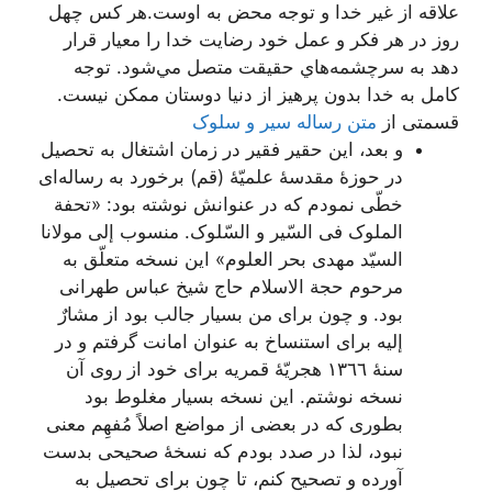
علاقه از غير خدا و توجه محض به اوست.هر كس چهل
روز در هر فكر و عمل خود رضايت خدا را معيار قرار
دهد به سرچشمه‌هاي حقيقت متصل مي‌شود. توجه
كامل به خدا بدون پرهيز از دنيا دوستان ممكن نيست.
قسمتی از
متن رساله سیر و سلوک
و بعد، این حقیر فقیر در زمان اشتغال به تحصیل
در حوزۀ مقدسۀ علمیّۀ (قم) برخورد به رساله‌اى
خطّى نمودم که در عنوانش نوشته بود: «تحفة
الملوک فی السّیر و السّلوک. منسوب إلى مولانا
السیّد مهدى بحر العلوم» این نسخه متعلّق به
مرحوم حجة الاسلام حاج شیخ عباس طهرانى
بود. و چون براى من بسیار جالب بود از مشارٌ
إلیه براى استنساخ به عنوان امانت گرفتم و در
سنۀ ١٣٦٦ هجریّۀ قمریه براى خود از روى آن
نسخه نوشتم. این نسخه بسیار مغلوط بود
بطورى که در بعضى از مواضع اصلاً مُفهِم معنى
نبود، لذا در صدد بودم که نسخۀ صحیحى بدست
آورده و تصحیح کنم، تا چون براى تحصیل به