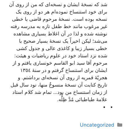
شد که نسخۀ ایشان و نسخه‌اى که من از روى آن
براى خود استنساخ نموده‌ام هر دو از روى یک
نسخه بوده است. نسخۀ مرحوم قاضى با خطى
غیر مرغوب مانند خط طفل تازه به مدرسه رفته
نوشته شده و لذا در آن اغلاط بسیارى مشاهده
مى‌شد؛ لیکن اخیراً یک نسخۀ بسیار صحیح با
خطى بسیار زیبا و کاغذى عالى و جدول کشى
شده نزد استاد خود در علوم ریاضیات و هیئت:
مرحوم آقا سید ابو القاسم خونسارى یافتم و از
ایشان براى استنساخ گرفتم و در سنۀ ١٣٥٤
هجریّۀ قمریه از روى آن نسخه‌اى برداشتم. و
تاریخ کتابت آن نسخۀ منسوخٌ منها، نود سال قبل
از زمان استنساخ من بود… تمام شد کلام استاد
علامۀ طباطبائى مُدَّ ظِلُّه.
دسته‌ها
Uncategorized