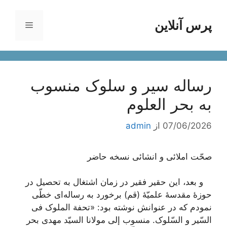
رش
ه
پرس آنلاین
فهرست
حتوا
رساله سیر و سلوک منسوب
به بحر العلوم
07/06/2026
از
admin
صحّت املائی و انشائی نسخه حاضر
و بعد، این حقیر فقیر در زمان اشتغال به تحصیل در
حوزۀ مقدسۀ علمیّۀ (قم) برخورد به رساله‌اى خطّى
نمودم که در عنوانش نوشته بود: «تحفة الملوک فی
السّیر و السّلوک. منسوب إلى مولانا السیّد مهدى بحر