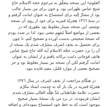
العلوم» این نسخه متعلّق به مرحوم حجة الاسلام حاج
شیخ عباس طهرانى بود. و چون براى من بسیار جالب
بود از مشارٌ إلیه براى استنساخ به عنوان امانت گرفتم و
در سنۀ ١٣٦٦ هجریّۀ قمریه براى خود از روى آن نسخه
نوشتم. این نسخه بسیار مغلوط بود بطورى که در
بعضى از مواضع اصلاً مُفهِم معنى نبود، لذا در صدد بودم
که نسخۀ صحیحى بدست آورده و تصحیح کنم، تا چون
براى تحصیل به نجف اشرف مشرّف شدم یک نسخه از
آن را نزد حضرت حجّة الاسلام آیة الله حاج شیخ عباس
هاتف قوچانى دامت برکاته یافتم و از ایشان به عنوان
امانت‌ گرفتم لکن آن نسخه نیز بسیار مغلوط بود و جز
تصحیح بعضى از موارد قلیل، مفید فایده نبود.
در هنگام مراجعت از نجف اشرف در سال ١٣٧٦
هجریّۀ قمریه در یک بار که به خدمت استاد مکرّم
حضرت علامۀ طباطبائى مُدَّ ظِلُّه العالى مشرّف شدم
ایشان فرمودند: در نزد من یک نسخۀ بسیار صحیح
موجود است که به خط خود استنساخ نموده‌ام. و اضافه