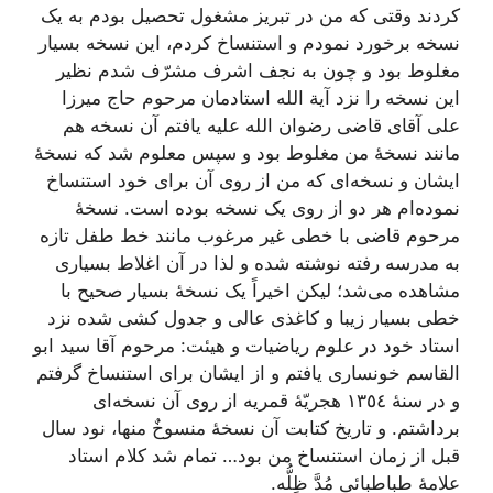
کردند وقتى که من در تبریز مشغول تحصیل بودم به یک
نسخه برخورد نمودم و استنساخ کردم، این نسخه بسیار
مغلوط بود و چون به نجف اشرف مشرّف شدم نظیر
این نسخه را نزد آیة الله استادمان مرحوم حاج میرزا
على آقاى قاضى رضوان الله علیه یافتم آن نسخه هم
مانند نسخۀ من مغلوط بود و سپس معلوم شد که نسخۀ
ایشان و نسخه‌اى که من از روى آن براى خود استنساخ
نموده‌ام هر دو از روى یک نسخه بوده است. نسخۀ
مرحوم قاضى با خطى غیر مرغوب مانند خط طفل تازه
به مدرسه رفته نوشته شده و لذا در آن اغلاط بسیارى
مشاهده مى‌شد؛ لیکن اخیراً یک نسخۀ بسیار صحیح با
خطى بسیار زیبا و کاغذى عالى و جدول کشى شده نزد
استاد خود در علوم ریاضیات و هیئت: مرحوم آقا سید ابو
القاسم خونسارى یافتم و از ایشان براى استنساخ گرفتم
و در سنۀ ١٣٥٤ هجریّۀ قمریه از روى آن نسخه‌اى
برداشتم. و تاریخ کتابت آن نسخۀ منسوخٌ منها، نود سال
قبل از زمان استنساخ من بود… تمام شد کلام استاد
علامۀ طباطبائى مُدَّ ظِلُّه.