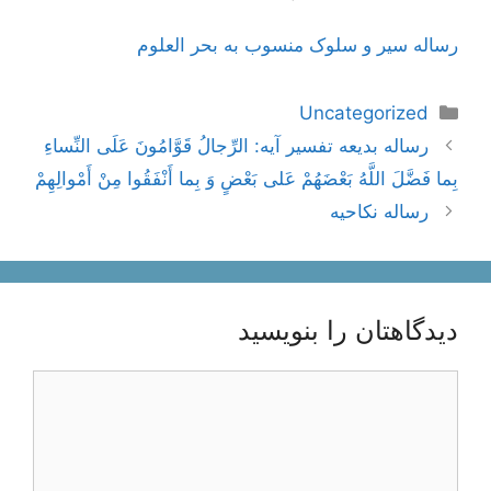
رساله سیر و سلوک منسوب به بحر العلوم
دسته‌ها
Uncategorized
ناوبری
رساله بدیعه تفسیر آیه: الرِّجالُ قَوَّامُونَ عَلَى النِّساءِ
نوشته‌ها
بِما فَضَّلَ اللَّهُ بَعْضَهُمْ عَلى‌ بَعْضٍ وَ بِما أَنْفَقُوا مِنْ أَمْوالِهِمْ‌
رساله نکاحیه
دیدگاهتان را بنویسید
دیدگاه