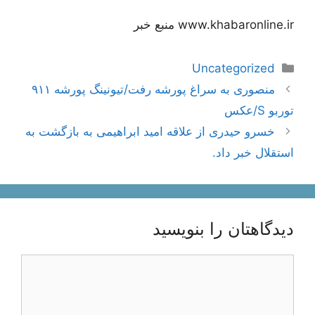
www.khabaronline.ir منبع خبر
دسته‌ها
Uncategorized
ناوبری
منصوری به سراغ پورشه رفت/تیونینگ پورشه ۹۱۱
نوشته‌ها
توربو S/عکس
خسرو حیدری از علاقه امید ابراهیمی به بازگشت به
استقلال خبر داد.
دیدگاهتان را بنویسید
دیدگاه