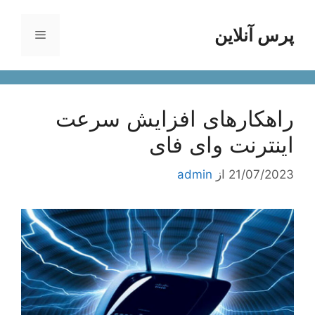
رش
ه
پرس آنلاین
فهرست
حتوا
راهکارهای افزایش سرعت
اینترنت وای فای
21/07/2023
از
admin