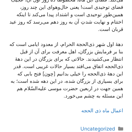
فضای توحیدی است!
یعنی حال‌و‌هوای این چند روز،
همین‌طور توحیدی است و اشتداد پیدا می‌کند تا اینکه
اختتام و نهایت شدتِ آن به روز دهم می‌رسد که روز عید
قربان است.
دهۀ اول شهر ذی‌الحجة الحرام، از معدود ایامى است که
بنا بر فرمایش بزرگان، اهل معرفت براى آن از قبل
انتظار مى‌کشیدند. حالاتى که براى بزرگان در این دهۀ‌
ذی‌الحجه اتفاق مى‌افتد بسیار حالات غریبى است. قدر
این دهۀ ذی‌الحجه را خیلى بدانیم [چون] فتح بابی که
براى بسیارى از بزرگان شده، در این دهه شده است؛ به
همین جهت در اربعین حضرت موسى علیه‌السّلام هم
این مسئله به چشم مى‌خورد.
اعمال ماه ذی الحجه
دسته‌ها
Uncategorized