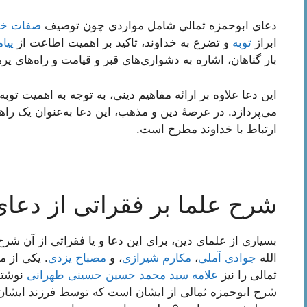
دعای ابوحمزه ثمالی شامل مواردی چون توصیف
صفات خد
ابراز
توبه
و تضرع به خداوند، تاکید بر اهمیت اطاعت از
پیا
بار گناهان، اشاره به دشواری‌های قبر و قیامت و راه‌های پر
این دعا علاوه بر ارائه مفاهیم دینی، به توجه به اهمیت توب
می‌پردازد. در عرصهٔ دین و مذهب، این دعا به‌عنوان یک را
ارتباط با خداوند مطرح است.
شرح علما بر فقراتی از دعای
بسیاری از علمای دین، برای این دعا و یا فقراتی از آن شر
الله
جوادی آملی
،
مکارم شیرازی
، و
مصباح یزدی
. یکی از م
ثمالی را نیز
علامه سید محمد حسین حسینی طهرانی
نوشته
شرح ابوحمزه ثمالی از ایشان است که توسط فرزند ایشا