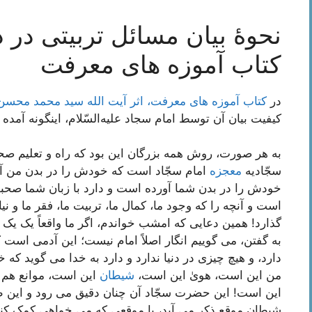
نحوۀ بیان مسائل تربیتی در 
کتاب آموزه های معرفت
در
کتاب آموزه های معرفت، اثر آیت الله سید محمد محس
کیفیت بیان آن توسط امام سجاد علیه‌السّلام، اینگونه آمده
به هر صورت، روش همه بزرگان این بود که راه و تعلیم صحیح
سجّادیه
معجزه
امام سجّاد است که خودش را در بدن من آو
خودش را در بدن شما آورده است و دارد با زبان شما صحب
است و آنچه را که وجود ما، کمال ما، تربیت ما، فقر ما و نی
گذارد! همین دعایی که امشب خواندم، اگر ما واقعاً یک یک 
به گفتن، می گوییم انگار اصلاً امام نیست؛ این آدمی است که 
دارد، و هیچ چیزی در دنیا ندارد و دارد به خدا می گوید ک
من این است، هویٰ این است،
شیطان
این است، موانع هم 
این است! این حضرت سجّاد آن چنان دقیق می رود و این طو
شیطان موقع ذکر می آید، یا موقعی که می خواهی کمک کنی 