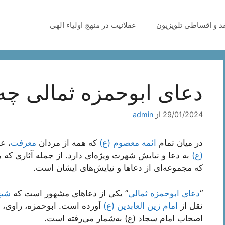
قد و اقساطی تلویزیون
عقلانیت در منهج اولیاء الهی
دعای ابوحمزه ثمالی چ
29/01/2024
از
admin
در میان تمام
ائمه معصوم (ع)
که همه از مردان
معرفت
، ع
(ع)
به دعا و نیایش شهرت ویژه‌ای دارد. از جمله آثاری که ب
که مجموعه‌ای از دعاها و نیایش‌های ایشان است.
“
دعای ابوحمزه ثمالی
” یکی از دعاهای مشهور است که
شی
نقل از
امام زین العابدین (ع)
آورده است. ابوحمزه، راوی، 
اصحاب امام سجاد (ع) به‌شمار می‌رفته است.