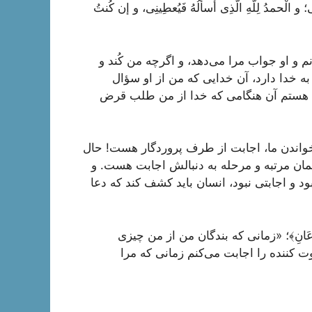
ی؛ و الْحمدُ لِلَّهِ الَّذِی أسألُهُ فَیُعطِینِی، و إن کُنتُ
 و او جواب مرا می‌دهد، و اگرچه من کُند و
 خدا دارد، آن خدایی که من از او سؤال
ل هستم آن هنگامی که خدا از من طلب قرض
ل خواندن ما، اجابت از طرف پروردگار هست! حال
همان مرتبه و مرحله به دنبالش اجابت هست. و
د و اجابتی نبود، انسان باید کشف کند که دعا
عِ إِذَا دَعَانِ﴾؛ «زمانی که بندگان من از من چیزی
ت کننده را اجابت می‌کنم زمانی که مرا