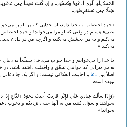
الحَمدُ لِلَهِ الَّذِی أدعُوهُ فِیُجِیبُنِی، و إن کُنتُ بَطِیئاً حِینَ یَدعُونِ
بخِیلًا حِینَ یَستَقرِضُنِی.
«حمد اختصاص به خدا دارد، آن خدایی که من او را می‌خوانم
بطیء هستم در وقتی که او مرا می‌خواند! و حمد اختصاص به
می‌کنم و به من بخشش می‌کند، و اگرچه من در دادن بخی
می‌کند!»
ما خدا را می‌خوانیم و خدا جواب می‌دهد؛ مسلّماً به دنبا
به هر میزانی که خواندن تحقّق و واقعیّت داشته باشد، در 
اصلاً بین
دعا
و اجابت، انفکاکی نیست؛ و اگر یک جا دعائی بو
نبوده است!
﴿وَإِذَا سَأَلَكَ عِبَادِي عَنِّي فَإِنِّي قَرِيبٌ أُجِيبُ دَعوَةَ ٱلدَّا
بخواهند و سؤال کنند، من به آنها خیلی نزدیکم و دعوتِ دعو
بخواند!»