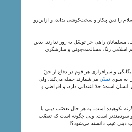
سلام را دین پیکار و سخت‌کوشى بداند، و ازاین‌رو
، مسلمانان راهى جز توسّل به زور ندارند. بدین
الیم اسلامى رنگ مسالمت‌جوئى و سازشگرى
ۀ یگانگى و سرافرازى هر قوم در دفاع از حقّ
ین به سوى
تمدّن
مى‌شمارند حمله مى‌کند. ولى
نسان است؛ حدّ اعتدالى دارد، و افراطى و
رنه نکوهیده است. به هر حال تعصّب دینى با
‌تر و سودمندتر است. ولى چگونه است که تعصّب
ّب دینى عیب دانسته مى‌شود؟!