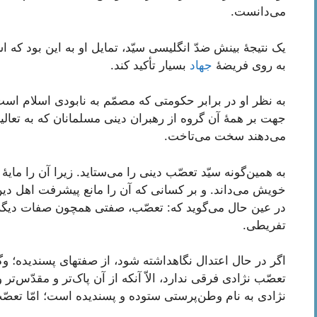
مى‌دانست.
یک نتیجۀ بینش ضدّ انگلیسى سیّد، تمایل او به این بود که ا
به روى فریضۀ
جهاد
بسیار تأکید کند.
به نظر او در برابر حکومتى که مصمّم به نابودى اسلام است
جهت بر همۀ آن گروه از رهبران دینى مسلمانان که به تع
مى‌دهند سخت مى‌تاخت.
به همین‌گونه سیّد تعصّب دینى را مى‌ستاید. زیرا آن را مای
خویش مى‌داند. و بر کسانى که آن را مانع پیشرفت اهل د
در عین حال مى‌گوید که: تعصّب، صفتى همچون صفات دیگر ا
تفریطى.
اگر در حال اعتدال نگاهداشته شود، از صفتهاى پسندیده؛ وگ
تعصّب نژادى فرقى ندارد، الاّ آنکه از آن پاک‌تر و مقدّس
نژادى به نام وطن‌پرستى ستوده و پسندیده است؛ امّا تعص