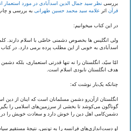
بررسی
نظر سید جمال الدین اسدآبادی در مورد استعمار ا
قرآن
اثر
علامه سید محمد حسین طهرانی
به بررسی و چاپ
در این کتاب میخوانیم:
ولى انگلیس ها بخصوص دشمنى خاصّى با اسلام دارند. کلما
اسدآبادى به خوبى از این مطلب پرده برمى دارد. در کتا
امّا سیّد، انگلستان را نه تنها قدرتى استعمارى، بلکه دشم
هدف انگلستان نابودى اسلام است.
چنانکه یک‌بار نوشت که:
انگلستان ازآن‌رو دشمن مسلمانان است که اینان از دین اسل
گوناگون مى‌کوشد تا بخشى از سرزمین‌هاى اسلامى را بگی
دشمن‌کامى اهل دین را خوش دارد و سعادت خویش را در زبو
او دست‌اندازى‌هاى فرانسه را به تونس، نتیجۀ مستقیم سی