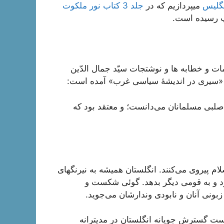
نگلیس
میپردازیم که در
جلد 3 کتاب نور ملکوت
 رسیده است.
ت و خطابه ها و نوشتجات سیّد جمال الدّین
ب «سیرى در اندیشۀ سیاسى غرب» آمده است:
ن صلبى مسلمانان مى‌دانست؛ و معتقد بود که
ام پیروى مى‌کنند. انگلستان همیشه به نیرنگهاى
رد و به قومى دیگر بدهد. گوئى شکست و
نى آنان و نابودى وندارشان مى‌جوید.
است گسترش جویانه انگلستان در مدیترانه