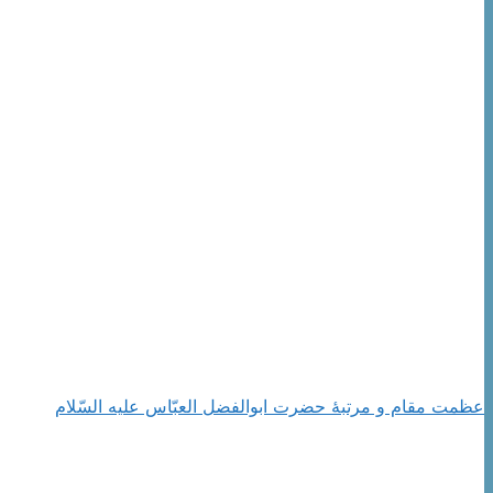
عظمت مقام و مرتبۀ حضرت ابوالفضل العبّاس علیه السّلام