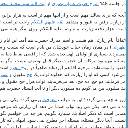
در جلسه 148
شرح حدیث عنوان بصری
از
آیت الله سید محمد مح
آنچه كه برای سالك مهم است و از اینها مهم تر است به هزار برابر، 
از زیارت رفتن به قبور و مشاهد
ائمّه علیهم السّلام
واجب تر است این
است. هزار دفعه زیارت امام رضا علیه السّلام بروی. مگر همه نمی 
اتفاقاً ایام زیارتی هم هست و اسم مبارك حضرت هم آمد. این ایام زیا
طهرانی
) در همان زمان حیات خودشان من یادم است كه بیست و سوم‌
نمی‌بردند بسیاری از اولیای الهی دیده شده كه از اقصی نقاط دنیا ب
مسئله مهم بود. بركات آن حضرت دیگر قابل توصیف نیست. مگر پیغمب
قضیه را نوشته‌اند، مرحوم آقا هم آورده‌اند ظاهراً در
روح مجرد
است‌ 
می‌شود كسی كه او را زیارت كند خداوند ثواب یك
حج
مقبول و
عمره
می‌فرمایند: دو حج، ده حج، بعد می‌فرمایند: ثواب هزار حج مقبول و 
یك میلیون. من می‌گویم ده میلیون. دیگر او تا آنجا ایستاد حضرت هم ت
این به چه برمی گردد؟ این به مراتب
معرفت
برمی گردد؛ یكی می رو
ده تا می دهد، یكی می رود ثواب صدتا می دهد. آن زیارتی كه مرحوم
همانی است كه دیگر اصلًا یك میلیارد بگوییم، هر چه می خواهیم بگویی
نیست، آنجا دیگر مسئله، مسئله اجر مطرح نمی شود. اینهایی كه تازه
بیاید، بخواهد معادلی برای او انسان تصور كند، اینجاست. اما در آن افق