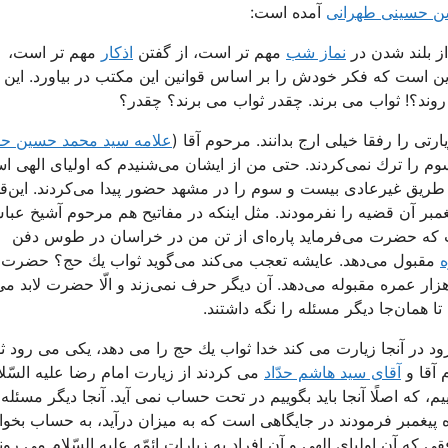
سن حسینی طهرانی
آمده است:
از بلند شدن در
نماز شب
مهم تر است، از گفتن
اذكار
مهم تر است،
 است كه فكر خودش را بر اساس قوانین این مكتب در بیاورد. این 
روند؟! ثواب می برند. چقدر ثواب می برند؟ چقدر؟
رتی را رفقا خیلی ارج بدانند. مرحوم آقا (
علامه سید محمد حسین ح
 را ترك نمی‌كردند. حتی من از ایشان می‌شنیدم كه اولیای الهی ا
ه طریق غیرعادی بیست و سوم را در مشهد حضور پیدا می‌كردند. این‌قد
ر آن قضیه را نفرمودند. مثل اینكه در مفاتیح هم مرحوم آشیخ عبا
كه حضرت می‌فرماید پاره‌ای‌ از تن من در خراسان در طوس دفن
مقبول می‌دهد. عایشه تعجب می‌كند می‌گوید ثواب یك حج؟ حضرت
هزار عمره مقبوله می‌دهد. آن دیگر حرف نمی‌زند و الّا حضرت لابد می‌
ا همان‌جا دیگر مسئله را نگه داشتند.
د در آنجا زیارت می كند خدا ثواب یك حج را می دهد، یكی می رود ث
 آقا و
آقای سید هاشم حدّاد
می كردند از زیارت امام رضا علیه السّلا
م، كه اصلًا آنجا باید بگوییم در تحت حساب نمی آید. آنجا دیگر مسئله
 پیغمبر فرمودند در جایگاهی است كه به میزان درآید، به حساب بخوا
ی كه آن اولیای الهی و آن افراد به زیارات ائمّه علیه السّلام می روند