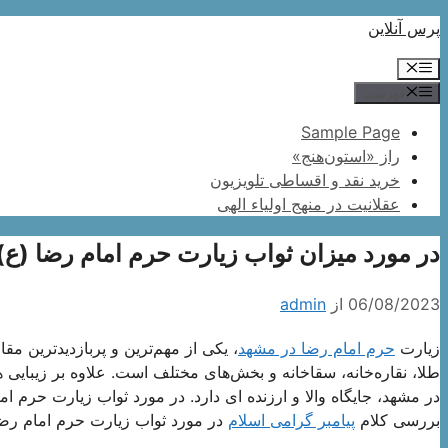
پرش
پرس آنلاین
به
فهرست
محتوا
فهرست
Sample Page
راز «استون‌هنج»
خرید نقد و اقساطی تلویزیون
عقلانیت در منهج اولیاء الهی
در مورد میزان ثواب زیارت حرم امام رضا (ع) د
06/08/2023
از
admin
زیارت
حرم امام رضا در مشهد
، یکی از مهم‌ترین و پربازدیدترین م
طلا، نقاره‌خانه، سقاخانه و بخش‌های مختلف است. علاوه بر زیبایی 
در مشهد، جایگاه والا و ارزنده ای دارد. در مورد ثواب زیارت حرم
بررسی کلام
پیامبر گرامی اسلام
در مورد ثواب زیارت حرم امام رضا 