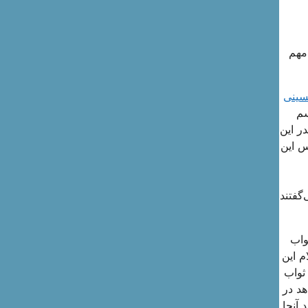
مهم
سینی
سم
ر این
س این
گفتند
واب
م این
 ثواب
هد در
 آنجا