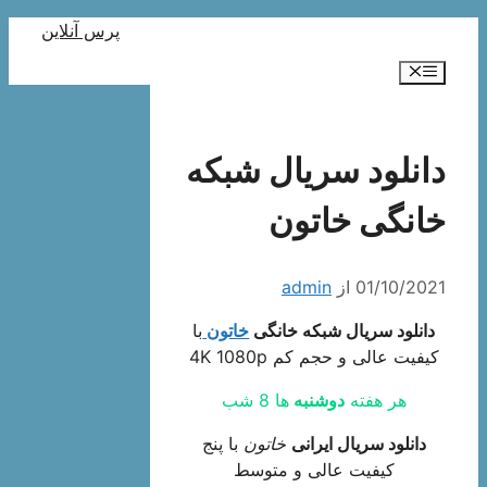
رش
پرس آنلاین
ه
فهرست
حتوا
دانلود سریال شبکه
خانگی خاتون
01/10/2021
از
admin
دانلود سریال شبکه خانگی
خاتون
با
کیفیت عالی و حجم کم 4K 1080p
هر هفته
دوشنبه
ها 8 شب
دانلود سریال ایرانی
خاتون
با پنج
کیفیت عالی و متوسط