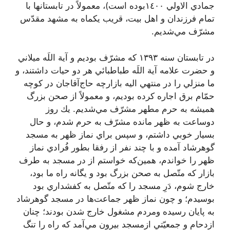
جمادي الاولي ١٤٠٠بوده است)، معمولاً در تابستانها با
تمام فرزندان و اهل بيت، قريب يكماه به مشهد مقدّس
مشرّف مي‌شديم.
در تابستان سنه ١٣٩٣ كه مشرّف بوديم و آية اللَه ميلاني
و حضرت علامه آية اللَه طباطبائي هر دو حيات داشتند، و
ما منزلي را در منتهي اليه بازارچه حاج‌آقا‌جان در كوچه
حمّام برق اجاره كرده بوديم، و معمولاً از صحن بزرگ
هميشه به حرم مطهر مشرّف مي‌شديم. يك روز
دوساعت به ظهر مانده مشرّف به حرم شدم، و حال
بسيار خوبي داشتم، و سپس براي نماز ظهر به مسجد
گوهرشاد آمده و با چند نفر از رفقا بطور فُرادي نماز
ظهر را خواندم، همين‌كه خواستم از در مسجد به طرف
بازار كه متّصل به صحن بزرگ بود و يگانه راه ما بود،
خارج شوم، دَرِ مسجد را كه متّصل به كفشداري بود
بوسيدم؛ و چون نماز ظهر جماعت‌ها در مسجد گوهرشاد
به پايان رسيده ومردم مشغول خارج شدن بودند؛ چنان
ازدحام و جمعيّتي ازمسجد بيرون مي‌آمد كه راه را تنگ