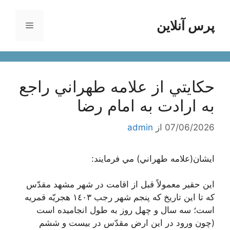
رش
ه
پرس آنلاین
فهرست
حتوا
حكايتي از علامه طهراني راجع
به ارادت به امام رضا
07/06/2026
از
admin
ايشان(علامه طهراني) مي فرمايند:
اين حقير معمولاً قبل از اقامت در شهر مشهد مقدّس
كه تا اين تاريخ كه پنجم شهر رجب ١٤٠٣ هجريّه قمريه
است؛ سه سال و چهل روز به طول انجاميده است
(چون ورود در اين ارض مقدّس در بيست و ششم