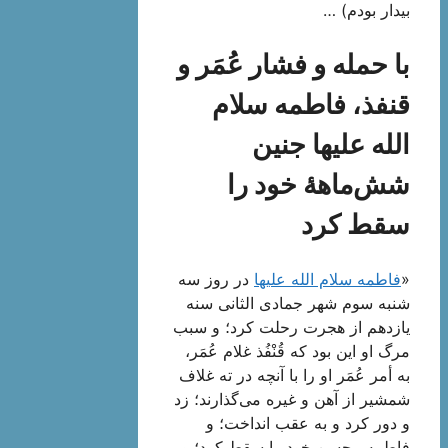
بیدار بودم) …
با حمله و فشار عُمَر و
قنفذ، فاطمه سلام
الله علیها جنین
شش‌ماهۀ خود را
سقط کرد
«
فاطمه سلام الله علیها
در روز سه
شنبه سوم شهر جمادی الثانی سنه
یازدهم از هجرت رحلت کرد؛ و سبب
مرگ او این بود که قُنْفُذ غلام عُمَر،
به أمر عُمَر او را با آنچه در ته غلاف
شمشیر از آهن و غیره می‌گذارند؛ زد
و دور کرد و به عقب انداخت؛ و
فاطمه محسن خود را سقط کرد؛ و