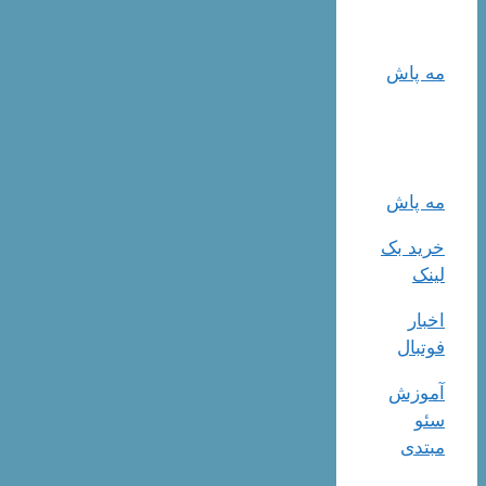
مه پاش
مه پاش
خرید بک
لینک
اخبار
فوتبال
آموزش
سئو
مبتدی