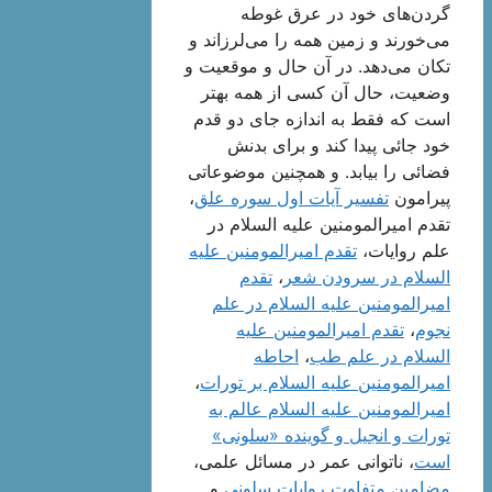
گردن‌هاى خود در عرق غوطه
مى‌خورند و زمین همه را مى‌لرزاند و
تکان مى‌دهد. در آن حال و موقعیت و
وضعیت، حال آن کسى از همه بهتر
است که فقط به اندازه جاى دو قدم
خود جائى پیدا کند و براى بدنش
فضائى را بیابد. و همچنین موضوعاتی
پیرامون
تفسیر آیات اول سوره علق‌
،
تقدم امیرالمومنین علیه السلام در
علم روایات‌،
تقدم امیرالمومنین علیه
السلام در سرودن شعر
،
تقدم
امیرالمومنین علیه السلام در علم
نجوم‌
،
تقدم امیرالمومنین علیه
السلام در علم طب‌
،
احاطه
امیرالمومنین علیه السلام بر تورات‌
،
امیرالمومنین علیه السلام عالم به
تورات و انجیل و گوینده «سلونى»
است
، ناتوانى عمر در مسائل علمى‌،
مضامین متفاوت روایات سلونى‌
و