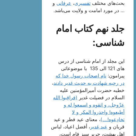
بحث‌های مختلف
تفسیری
،
عرفانی
و
… در مورد امامت و ولایت می‌باشد.
جلد نهم کتاب امام
شناسی:
این مجلد از امام شناسی از درس
های 121 الی 135 با موضوعاتی
پیرامون:
نام اصحاب رسول خدا كه
در رحبه شهادت به حدیث غدیر دادند
،
خطبه حضرت أمیرالمؤمنین علیه
السلام در فضیلت غدیر
(فراقِبوا الله
عزّوجل، و اتقوه و اسمعوا له و
أطِیعوه! واحذروا المکر و لا
تخادِعوه!….)
، معناى عید فطر و عید
قربان‌ و
عید غدیر
، أفضل اعیاد، لباس
اهل بهشت، حریر سبز فام است‌،