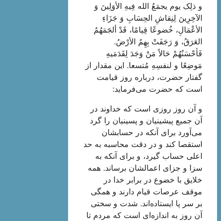
و ذلِک یوم یجمَعُ الله فِیهِ الأوَلِینَ وَ
الآخِرِینَ لِنِقاشِ الحِسَابِ وَ جَزَاءِ
الأعْمَالِ‌، خُضوعًا قِیامًا‌، قَدْ ألجَمَهُمُ
العَرَقُ‌، وَ رَجَفَتْ بِهِمُ الأرْضُ‌.
فَأحْسَنُهُمْ حَالاً مَنْ وَجَدَ لِقَدَمَیهِ
مَوضِعًا و لنفسِهِ مُتسعا. این مقدار از
گفتار حضرت، درباره روز قیامت
است که حضرت مى‌فرماید:
و آن روز روزى است که خداوند در
آن جمیع پیشینیان و پسینیان را گرد
مى‌آورد براى آنکه در حسابشان
استقصا کند و در دقت محاسبه به حد
اعلى حساب گیرد، و براى آنکه به
سزا و جزاى اعمالشان برساند. همه
خلایق با خضوع در برابر خدا در
موقف عرصات قیام دارند و همگى
بر سر پا ایستاده‌اند. شدت و سختى
آن روز به اندازه‌اى است که مردم تا