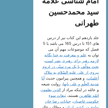
امام شناسی علامه
سید محمدحسین
طهرانی
جلد یازدهم این کتاب نیز از درس
های 151 تا درس 165 می باشد با 5
فصل که موضوعات مهم آن می
توان به
علم و معرفت به خدا یگانه
لازمه رهبر براى رهبرى بشر است
،
بحث مؤلّف با یک مرد سنّى در لزوم
پیروى از على علیه السّلام به ملاک
أعلمیّت‌
، و همچنین پیرامون حدیث
أنا
مَدینة العِلْمِ و على بابها
، روایت شیعه
و عامّه در اینکه مراد از
الذین یعلمون
ائمّه طاهرین
هستند،
تبعات سوء
حکومت غاصبان‌
،
جنایات رضا خان
پهلوى در کشور ایران‌
و مطالب عالی