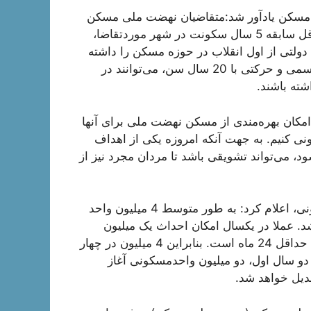
اد مسکن یادآور شد:‌متقاضیان نهضت ملی مسکن
باید چهار شرط اصلی، تاهل یا سرپرست خانوار بودن، حداقل سابقه 5 سال سکونت در شهر موردتقاضا،
دولتی از اول انقلاب در حوزه مسکن را داشته
باشند. همچنین بانوان مجرد بالای 35 سال سن، معلولان جسمی و حرکتی با 20 سال سن، می‌توانند در
ته باشند.
، امکان بهره‌مندی از مسکن نهضت ملی برای آنها
نی کنیم. به جهت آنکه امروزه یکی از اهداف
، می‌تواند تشویقی باشد تا مردان مجرد نیز از
وی در خصوص اجرایی شدن سالانه یک میلیون واحد مسکونی، اعلام کرد: به طور متوسط 4 میلیون واحد
 عملا در یکسال امکان احداث یک میلیون
واحد مسکونی وجود ندارد زیرا دوره زمانی ساخت مسکن، حداقل 24 ماه است. بنابراین 4 میلیون در چهار
دو سال اول، دو میلیون واحدمسکونی آغاز
بدیل خواهد شد.