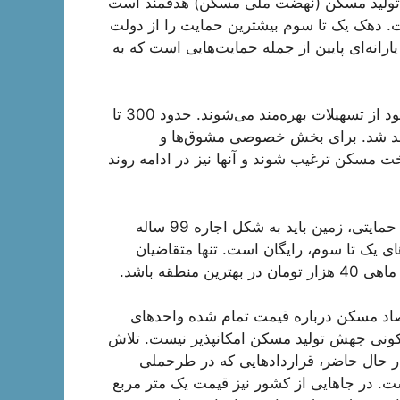
 تولید مسکن (نهضت ملی مسکن) هدفمند است
. دهک یک تا سوم بیشترین حمایت را از دولت
ارانه‌ای پایین از جمله حمایت‌هایی است که به
وی ادامه داد: سایر آحاد مردم متناسب با جایگاه درآمدی خود از تسهیلات بهره‌مند می‌شوند. حدود 300 تا
هد شد. برای بخش خصوصی مشوق‌ها و
خت مسکن ترغیب شوند و آنها نیز در ادامه روند
اصلانی گفت: در قانون جهش تولید مسکن برای برنامه‌های حمایتی، زمین باید به شکل اجاره 99 ساله
 یک تا سوم، رایگان است. تنها متقاضیان
طقه باشد.
اد مسکن درباره قیمت تمام شده واحدهای
ونی جهش تولید مسکن امکانپذیر نیست. تلاش
ر حال حاضر، قراردادهایی که در طرحملی
 800 هزار تومان بوده است. در جاهایی از کشور نیز قیمت یک متر مربع