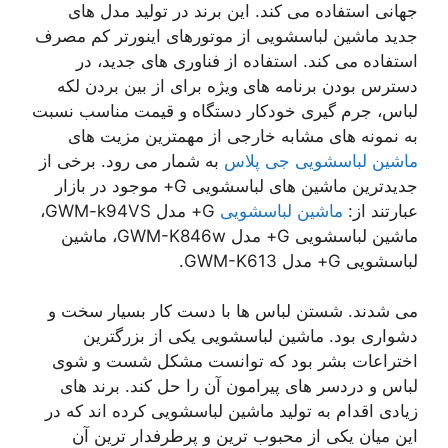
جهانی استفاده می کند. این برند در تولید مدل های
جدید ماشین لباسشویی از موتورهای اینورتر کم مصرف
استفاده می کند. استفاده از فناوری های جدید، در
دسترس بودن برنامه های ویژه برای از بین بردن لکه
لباس، جرم گیری خودکار دستگاه و قیمت مناسب نسبت
به نمونه های مشابه خارجی از مهمترین مزیت های
ماشین لباسشویی جی پلاس
به شمار می رود. برخی از
جدیدترین ماشین های لباسشویی G+ موجود در بازار
عبارتند از:
ماشین لباسشویی
G+ مدل GWM-k94VS،
ماشین لباسشویی G+ مدل GWM-K846w، ماشین
لباسشویی G+ مدل GWM-K613.
می شدند. شستن لباس ها با دست کار بسیار سخت و
دشواری بود. ماشین لباسشویی یکی از بزرگترین
اختراعات بشر بود که توانست مشکل شست و شوی
لباس و دردسر های پیرامون آن را حل کند. برند های
زیادی اقدام به تولید ماشین لباسشویی کرده اند که در
این میان یکی از محبوب ترین و پرطرفدار ترین آن