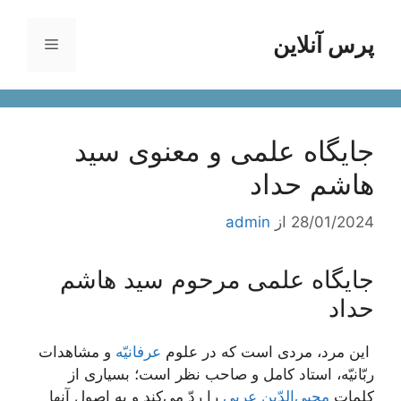
رش
ه
پرس آنلاین
فهرست
حتوا
جایگاه علمی و معنوی سید
هاشم حداد
28/01/2024
از
admin
جایگاه علمی مرحوم سید هاشم
حداد
‏ اين مرد، مردى است كه در علوم
عرفانيّه
و مشاهدات
ربّانيّه، استاد كامل و صاحب نظر است؛ بسيارى از
كلمات
محيى‌الدّين عربى
را ردّ مي‌كند و به اصول آنها