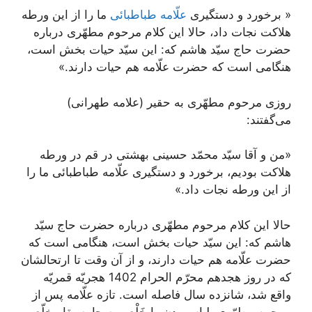
« برخورد و دستگيرى
علّامه طباطبائى
ما را از اين ورطه
هلاكت نجات داد، حالا اين كلام مرحوم مطهّرى درباره
حضرت حاج سيّد هاشم كه: اين سيّد حيات بخش است،
هنگامى است كه حضرت علّامه هم حيات دارند.»
روزى مرحوم مطهّرى به حقير (علامه طهرانی)
می‌‏گفتند:
«من و آقا سيّد محمّد حسينى بهشتى در قم در ورطه
هلاكت بوديم، برخورد و دستگيرى علّامه طباطبائى ما را
از اين ورطه نجات داد.»
حالا اين كلام مرحوم مطهّرى درباره حضرت حاج سيّد
هاشم كه: اين سيّد حيات بخش است، هنگامى است كه
حضرت علّامه هم حيات دارند، و از آن وقت تا ارتحالشان
كه در روز هجدهم محرّم الحرام 1402 هجريّه قمريّه
واقع شد، شانزده سال فاصله است. تازه علّامه پس از
مرحوم مطهّرى، لباس بدن را خَلْع و به جامه بقا مخلّع