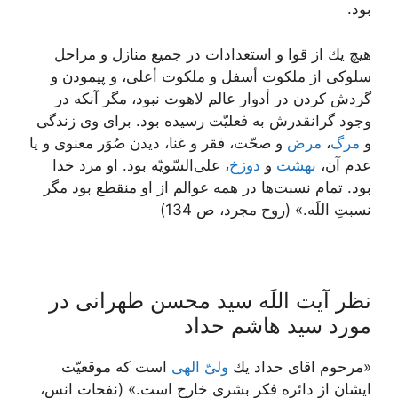
بود.
هيچ يك از قوا و استعدادات در جميع منازل و مراحل
سلوكى از ملكوت أسفل و ملكوت أعلى، و پيمودن و
گردش كردن در أدوار عالم لاهوت نبود، مگر آنكه در
وجود گرانقدرش به فعليّت رسيده بود. براى وى زندگى
و
مرگ
،
مرض
و صحّت، فقر و غنا، ديدن صُوَر معنوى و يا
عدم آن،
بهشت
و
دوزخ
، على‌السّويّه بود. او مرد خدا
بود. تمام نسبت‌ها در همه عوالم از او منقطع بود مگر
نسبتِ اللَه.» (روح مجرد، ص 134)
نظر آیت اللَه سید محسن طهرانی در
مورد سید هاشم حداد
«مرحوم اقای حداد يك
ولىّ الهى
است كه موقعيّت
ايشان از دائره فكر بشرى خارج است.» (نفحات انس،