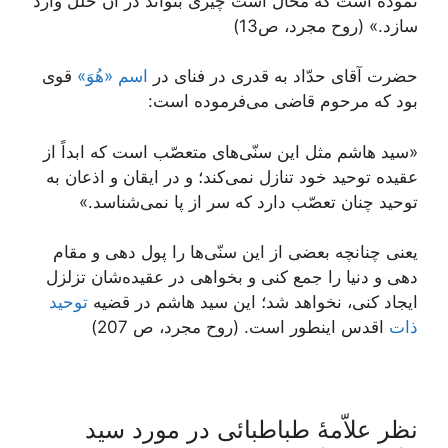
نموده است كه محال است چيزى بتواند در آن خلل وارد
سازد.» (روح مجرد، ص13)
حضرت آقاى حدّاد به قدرى در فناى در
اسم «هُوَ»
قوى
بود كه مرحوم قاضى می‌فرموده است:
«سيد هاشم مثل اين سنّی‌‏هاى متعصّب است كه ابداً از
عقيده توحيد خود تنازل نمی‌‏كند؛ و در ايقان و اذعان به
توحيد چنان تعصّب دارد كه سر از پا نمی‌‏شناسد.»
يعنى چنانچه بعضى از اين سنّی‌ها را پول دهى و مقام
دهى و دنيا را جمع كنى و بخواهى در عقيده‌‏شان تزلزل
ايجاد كنى، نخواهد شد؛ اين سيد هاشم در قضيه
توحيد
ذات
اقدس اين‏طور است. (روح مجرد، ص 207)
نظر علاّمۀ طباطبائی در مورد سید