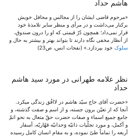
هاشم حداد
«مرحوم قاضی ایشان را از مجالس و محافل خویش
برکنار می‌داشت و در مرأی و منظر سایر تلامذۀ خود
قرار نمی‌داد؛ همچون دُرّ قیمتی که او را درون صندوق،
از أنظار مخفی نگاه دارند تا بتواند بهتر و بیشتر به حال و
سلوک
خود بپردازد.» (نفحات انس، ص23)
نظر علامه طهرانی در مورد سید هاشم
حداد
«حضرت آقاى حاج سيّد هاشم در لاافُق زندگى ميكرد.
آنجا كه از تعيّن برون جسته، و از اسم و صفت گذشته، و
جامع جميع اسماء و صفات حضرت حقّ متعال به نحو اتمّ
و أكمل، و مورد تجلّيات ذاتيّه وَحدانيّه قهّاريّه، أسفار
أربعه را تماماً طىّ نموده، و به مقام انسان كامل رسيده