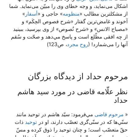
اشكال می‌‏نمايد، و وجه خطاى وى را مبيّن می‌‏نمايد. شما
از مشكلترين مطالب «
منظومه
» حاجى و «
أسفار
»
آخوند و غامض‏‌ترين گفتار «شرح فصوص الحِكَم» و
«مصباح الانس» و «شرح نُصوص» از وى بپرسيد، ببينيد
از چه افقى مطّلع است و پاسخ مي‌دهد و صحّت و سُقم
آنها را می‌شمارد! (
روح مجرد
، ص123)
مرحوم حداد از دیدگاه بزرگان
نظر علّامه قاضی در مورد سید هاشم
حداد
«
مرحوم قاضى
مي‌فرمود: سيّد هاشم در توحيد مانند
سنّي‌ها كه در سنّى‌گرى تعصّب دارند، او در
توحيد
ذات
حقّ متعصّب است؛ و چنان توحيد را ذوق كرده و مسّ