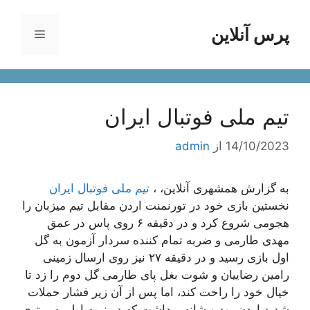
رش
ه
پرس آنلاین
فهرست
حتوا
تیم ملی فوتبال ایران
14/10/2023
از
admin
به گزارش همشهری آنلاین، ،
تیم ملی فوتبال ایران
نخستین بازی خود در تورنمنت اردن مقابل تیم میزبان را
هجومی شروع کرد و در دقیقه ۶ روی پاس در عمق
مهدی طارمی و ضربه تمام کننده سردار آزمون به گل
اول بازی رسید و در دقیقه ۲۷ نیز روی ارسال زمینی
رامین رضاییان و شوت بغل پای طارمی گل دوم را زد تا
خیال خود را راحت کند، اما پس از آن زیر فشار حملات
شدید اردن بود و شانس داشت که در نیمه اول به برتری