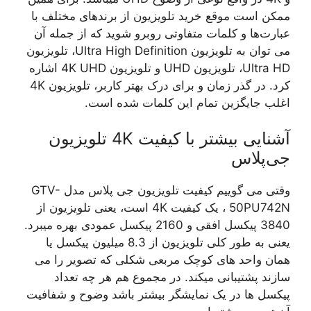
ممکن است موقع خرید تلویزیون از برندهای مختلف با
عبارت‌ها و کلمات متفاوتی روبرو شوید که از جمله آن
می توان به تلویزیون Ultra High Definition، تلویزیون
Ultra HD، تلویزیون UHD و تلویزیون 4K UHD اشاره
کرد. در گذر زمان و برای درک بهتر کاربر، تلویزیون 4K
اغلب جایگزین تمام این کلمات شده است.
آشنایی بیشتر با کیفیت 4K تلویزیون
جی‌پلاس
وقتی می گوییم کیفیت تلویزیون جی پلاس مدل GTV-
50PU742N ، یک کیفیت 4K است، یعنی تلویزیون از
3840 پیکسل افقی و 2160 پیکسل عمودی بهره میبرد.
یعنی به طور کلی تلویزیون از 8.3 میلیون پیکسل یا
همان واحد های کوچک مربعی شکلی که تصویر را می
سازند پشتیبانی میکند. در مجموع هم هر چه تعداد
پیکسل ها در یک نمایشگر بیشتر باشد وضوح و شفافیت