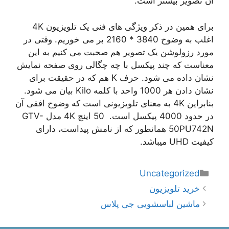
آن تصویر بیشتر است.
برای همین در ذکر ویژگی های فنی یک تلویزیون 4K
اغلب به وضوح 3840 * 2160 بر می خوریم. وقتی در
مورد رزولوشن یک تصویر هم صحبت می کنیم به این
معناست که چند پیکسل با چه چگالی روی صفحه نمایش
نشان داده می شود. حرف K هم که در حقیقت برای
نشان دادن هر 1000 واحد با کلمه Kilo بیان می شود.
بنابراین 4K به معنای تلویزیونی است که وضوح افقی آن
در حدود 4000 پیکسل است. 50 اینچ 4K مدل GTV-
50PU742N همانطور که از نامش پیداست، دارای
کیفیت UHD میباشد.
دسته‌ها
Uncategorized
ناوبری
خرید تلویزیون
نوشته‌ها
ماشین لباسشویی جی پلاس