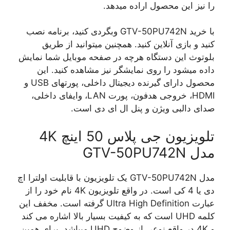
را نیز این محصول اراده میدهد.
با خرید GTV-50PU742N وبگردی کنید، برنامه نصب
کنید و بازی آنلاین کنید. همچنین میتوانید از طریق
بلوتوث این دستگاه هرچه در صفحه موبایل شما نمایش
داده میشود را روی نمایشگر نیز مشاهده کنید. این
محصول دارای گیرنده دیجیتال داخلی، پورتهای USB و
HDMI، خروجی هدفون، پورت LAN، وایفای داخلی،
صدای دالبی ویژن و پنل ال ای دی است.
تلویزیون جی پلاس 50 اینچ 4K
مدل GTV-50PU742N
مدل GTV-50PU742N یک تلویزیون با قابلیت اولترا اچ
دی یا 4 کی است. در واقع تلویزیون 4K نام خود را از
عبارت Ultra High Definition گرفته است. مخفف این
کلمه UHD است که به کیفیت بسیار بالا اشاره می کند
و 4K در واقع نوعی از وضوح UHD میباشد. برای همین