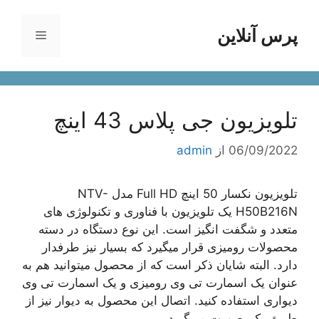
رش
ه
پرس آنلاین
فهرست
حتوا
تلویزیون جی پلاس 43 اینچ
06/09/2022
از
admin
تلویزیون نکسار 50 اینچ Full HD مدل NTV-
H50B216N یک تلویزیون با فناوری و تکنولوژی های
متعدد و شگفت انگیز است. این نوع دستگاه در دسته
محصولات رومیزی قرار میگیرد که بسیار نیز طرفدار
دارد. البته شایان ذکر است که از محصول میتوانید هم به
عنوان یک اسمارت تی وی رومیزی و یک اسمارت تی وی
دیواری استفاده کنید. اتصال این محصول به دیوار نیز از
طریق یک صورت می‌گیرد.