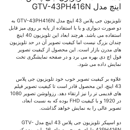
اینچ مدل GTV-43PH416N
تلویزیون جی پلاس 43 اینچ مدل GTV-43PH416N به
دو صورت دیواری و یا با استفاده از پایه بر روی میز قابل
استفاده می باشد. هرچند ابعاد این تلویزیون 40 اینچ
چندان بزرگ نیست اما کیفیت تصویر آن در حد تلویزیون
های مدرن بازار است. این محصول از کیفیت تصویر
فول اچ دی بهره می برد و در صفحه نمایشگری تخت
نمایش داده می شود.
علاوه بر کیفیت تصویر خوب خود تلویزیون جی پلاس
43 اینچ، این محصول قادر است تا کیفیت تصویر فیلم
های قدیمی تر را نیز ارتقاء دهد. رزولوشن تصویر 1080
در 1920 و با کیفیت FHD بوده که به نسبت ابعاد،
تصویر عالی را به نمایش خواهد گذاشت.
دو اسپیکر تلویزیون جی پلاس 43 اینچ مدل GTV-
43PH416N دارای خروجی صدای 16 وات بوده که