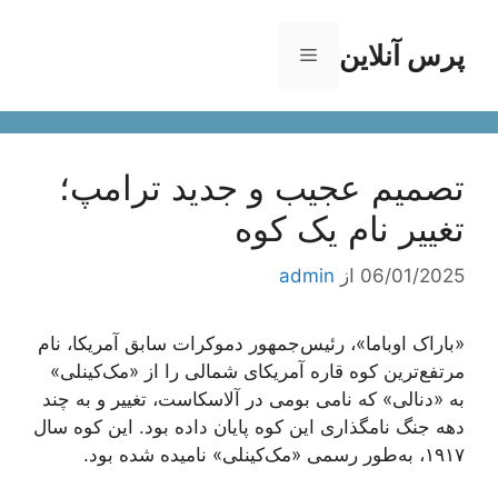
رش
ه
پرس آنلاین
فهرست
حتوا
تصمیم عجیب و جدید ترامپ؛
تغییر نام یک کوه
06/01/2025
از
admin
«باراک اوباما»، رئیس‌جمهور دموکرات سابق آمریکا، نام
مرتفع‌ترین کوه قاره آمریکای شمالی را از «مک‌کینلی»
به «دنالی» که نامی بومی در آلاسکاست، تغییر و به چند
دهه جنگ نامگذاری این کوه پایان داده بود. این کوه سال
۱۹۱۷، به‌طور رسمی «مک‌کینلی» نامیده شده بود.