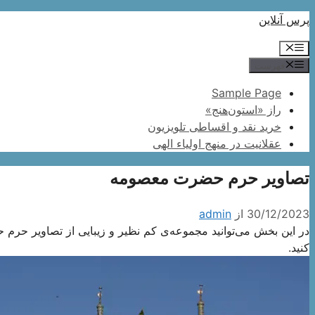
پرش
پرس آنلاین
به
فهرست
محتوا
فهرست
Sample Page
راز «استون‌هنج»
خرید نقد و اقساطی تلویزیون
عقلانیت در منهج اولیاء الهی
تصاویر حرم حضرت معصومه
30/12/2023
از
admin
در این بخش می‌توانید مجموعه‌‌ی کم نظیر و زیبایی از تصاویر حرم 
کنید.