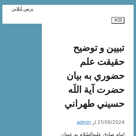
رش
پرس آنلاین
ه
فهرست
حتوا
تبيين و توضيح
حقيقت علم
حضوري به بيان
حضرت آية اللَه
حسيني طهراني
21/09/2024
از
admin
امام صادق علیه‌السّلام به عنوان