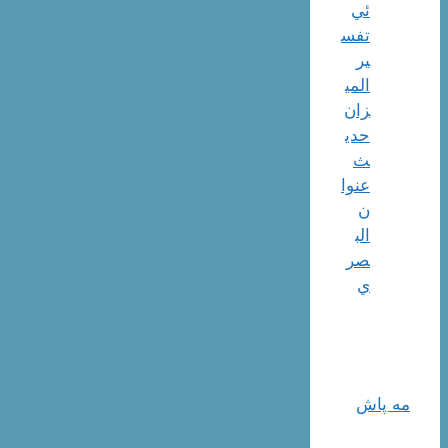
ئي
تفس
ير
المي
زان
حدي
ث
عنوا
ن
الب
صر
ي
مه پاش