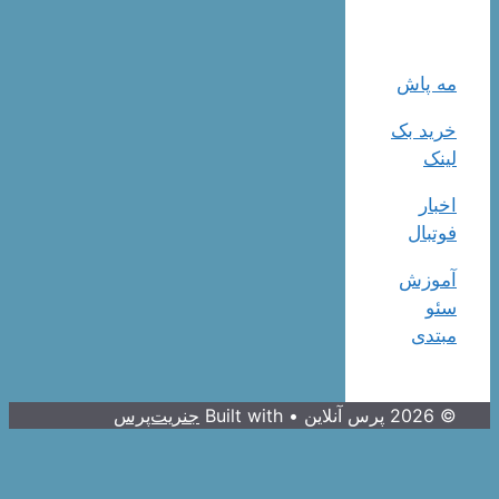
مه پاش
خرید بک
لینک
اخبار
فوتبال
آموزش
سئو
مبتدی
© 2026 پرس آنلاین
• Built with
جنریت‌پرس