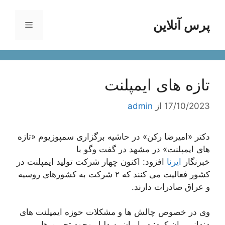
رش
ه
پرس آنلاین
فهرست
حتوا
تازه های ایمپلنت
17/10/2023
از
admin
دکتر «امیرضا رکن» در حاشیه برگزاری سمپوزیوم «تازه
های ایمپلنت» در مشهد در گفت وگو با
خبرنگار
ایرنا
افزود: اکنون چهار شرکت تولید ایمپلنت در
کشور فعالیت می کنند که ۲ شرکت به کشورهای روسیه
و عراق صادرات دارند.
وی در خصوص چالش ها و مشکلات حوزه ایمپلنت های
دندانی بیان کرد: در ایران به دلیل وجود تحریم ها