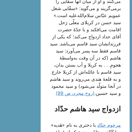
می‌کنند و او از میان آنها سقّایى را
برمی‌گزیند و می‌گوید: «سقّایی شغل
عمویم عبّاس سلام‌الله‌علیه است.»
سید حسن در كربلاى معلّى رَحل
اقامت مى‌افكند و با جدّۀ حضرت
آقای حداد ازدواج می‌كند؛ كه یكى از
فرزندانشان سید قاسم مى‌باشد. سید
قاسم فقط سه پسر مى‌آورد: سید
هاشم (كه در آن وقت به‌واسطۀ
هجومِ. . . به كربلا و آب بستن بدان،
سید قاسم با عائله‌اش از كربلا خارج
و به قلعۀ هندى می‌روند و سید هاشم
در آنجا متولّد مى‌شود) و سید محمود
و سید حسین.
(روح مجرد، ص 99)
ازدواج سید هاشم حدّاد
مرحوم حدّاد
با دخترى به نام «هَدیه»
و مُكَنّاة به «امّ مهدى» كه از قبیلۀ