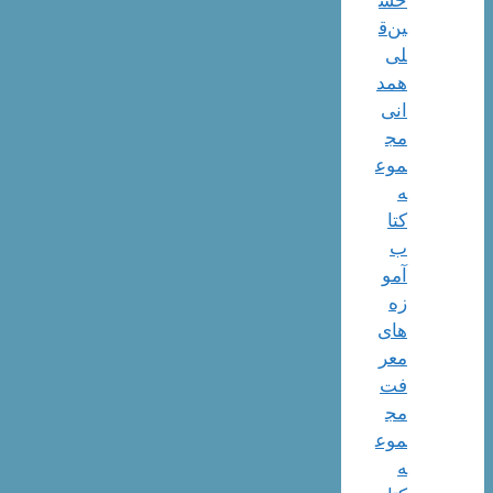
ین‌ق
لی
همد
انی
مج
موع
ه
کتا
ب
آمو
زه
های
معر
فت
مج
موع
ه