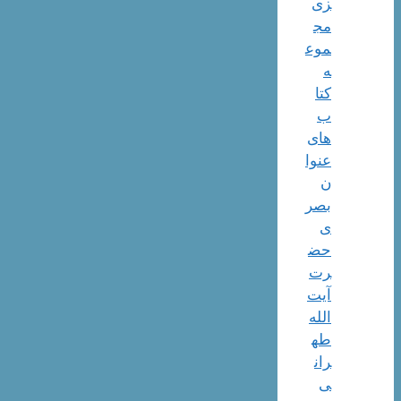
زی
مج
موع
ه
کتا
ب
های
عنوا
ن
بصر
ی
حض
رت
آیت
الله
طه
ران
ی