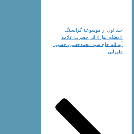
جلد اول از موسوعۀ گرانسنگ
«مطلع انوار» اثر حضرت علامه
آیة‌الله حاج سید محمدحسین حسینی
طهرانی