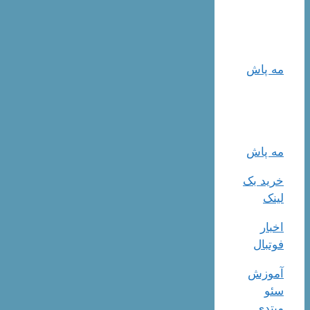
مه پاش
مه پاش
خرید بک
لینک
اخبار
فوتبال
آموزش
سئو
مبتدی