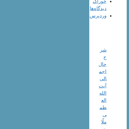
خوراک
دیدگاه‌ها
وردپرس
شر
ح
حال
اجم
الی
آیت‌
الله‌
الع
ظم
ی
ملّا
حس