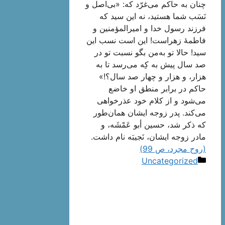
چنان به حاكم مى‌غرّد كه: «بى‌اصل و
نَسَب شما هستید، نه این سید كه
فرزند رسول خدا و امیرالمؤمنین و
فاطمۀ زهراست! این است نسب این
سید! حالا تو به‌من بگو نسبت تو در
صد سال پیش به كِه می‌رسد تا به
هزار، و هزار و چهار صد سال؟!»
حاكم در برابر منطق او خاضع
مى‌شود و از كلام خود عذرخواهى
می‌كند. پدر زوجه ایشان همان‌طور
كه ذكر شد، حسین أبو عَمْشَه‌، و
مادر زوجه ایشان، نَجیبَه نام داشت.
(روح مجرد، ص 99)
دسته‌ها
Uncategorized
ناوبری
نوشته‌ها