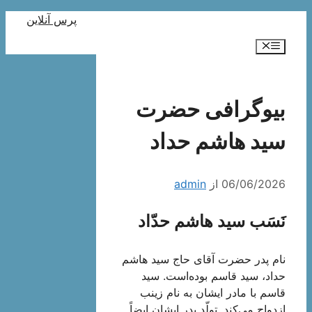
رش
پرس آنلاین
ه
فهرست
حتوا
بیوگرافی حضرت
سید هاشم حداد
06/06/2026
از
admin
نَسَب سید هاشم حدّاد
نام پدر حضرت آقاى حاج سید هاشم
حداد، سید قاسم بوده‌است. سید
قاسم با مادر ایشان به نام زینب
ازدواج می‌كند. تولّد پدر ایشان ایضاً