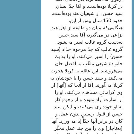
در كربلا بوده‌است. و امّا جدّ ایشان
سید حسن، از شیعیان هند بوده‌است.
حدود 150 سال پیش از این،
هنگامى‌كه میان دو طایفه از اهل هند
نزاعى در می‌گیرد، آقا سید حسن
به‌دست گروه غالب اسیر مى‌شود.
گروه غالب كه جدّ مرحوم حدّاد (سید
حسن) را اسیر می‌کنند، او را به یك
خانوادۀ شیعى ملقّب به افضل‌ خان
می‌فروشند. این عائله به كربلا هجرت‌
می‌کنند و سید حسن را با خودشان به
کربلا می‌آورند. امّا از آنجا كه [آنها] از
وى كراماتى مشاهده می‌کنند، او را
از اسارت آزاد نموده و از رجوع كار
به او خوددارى می‌کنند، و لیكن سید
حسن از قبول زیستنِ بدون عمل و
كار، در برابر آنها جدّاً اِبا می‌ورزد. آنها
[به‌ناچار] وى را بین چند عمل مخیَّر