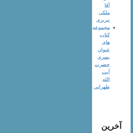
آقا
ملکی
تبریزی
مجموعه
کتاب
های
عنوان
بصری
حضرت
آیت
الله
طهرانی
آخرین