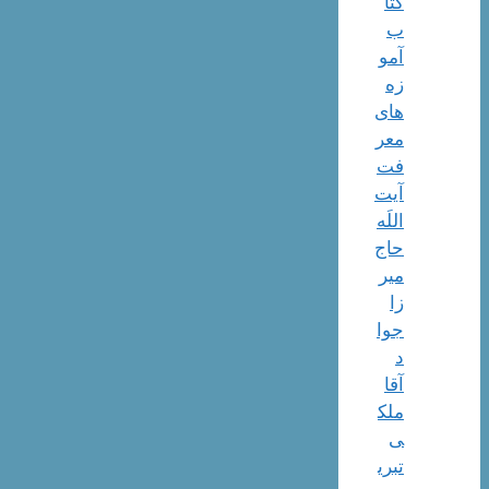
کتا
ب
آمو
زه
های
معر
فت
آیت
اللَه
حاج
میر
زا
جوا
د
آقا
ملک
ی
تبری