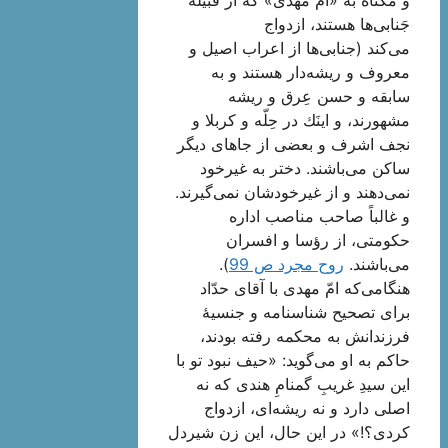
جَنابى‌ها هستند، ازدواج
می‌كند (جنابى‌ها از اعراب اصیل و
معروف و ریشه‌دار هستند و به
سابقه و حسن عِرق و ریشه
مشهورند، و اینَك در حِلّه و كربلا و
نجف اشرف و بعضى از جاهاى دیگر
ساكن مى‌باشند. دختر به غیرخود
نمی‌دهند و از غیرخودشان نمى‌گیرند.
و غالباً صاحب مناصب اداره
حكومتى، از رؤسا و افسران
مى‌باشند.
روح مجرد ص 99
).
هنگامى‌كه امّ مهدى با آقاى حدّاد
براى تصحیح شناسنامه و جنسیۀ
فرزندانش به محکمه رفته بودند،
حاكم به او می‌گوید: «حیف نبود تو با
این سیدِ غریبِ گمنامِ هندى كه نه
اصلى دارد و نه ریشه‌اى، ازدواج
كردى؟!» در این حال، این زن شیردل