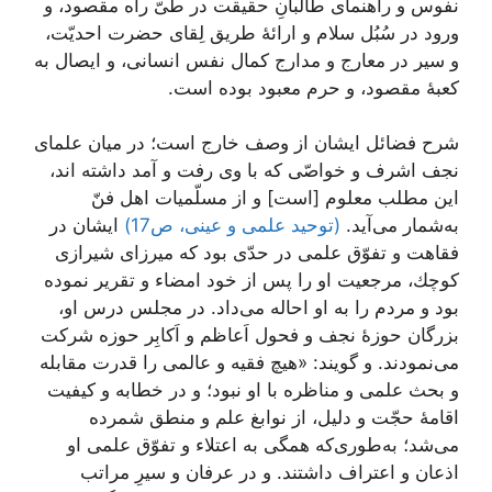
نفوس و راهنماى طالبانِ حقيقت در طىّ راه مقصود، و
ورود در سُبُل سلام‏ و ارائۀ طريق لِقاى حضرت احديّت،
و سير در معارج و مدارج كمال نفس انسانى، و ايصال به
كعبۀ مقصود، و حرم معبود بوده است.
شرح فضائل ایشان از وصف خارج است؛ در ميان علماى
نجف اشرف و خواصّى كه با وى رفت و آمد داشته‏ اند،
اين مطلب معلوم [است] و از مسلّميات اهل فنّ
به‌شمار مى‌‌آيد.
(توحید علمی و عینی، ص17)
ایشان در
فقاهت و تفوّق علمى در حدّى بود كه ميرزاى شيرازى
كوچك، مرجعيت او را پس از خود امضاء و تقرير نموده
بود و مردم را به او احاله مى‌‏داد. در مجلس درس او،
بزرگان حوزۀ نجف و فحول اَعاظم و اَكابِر حوزه شركت
مى‌‏نمودند. و گويند: «هيچ فقيه و عالمى را قدرت مقابله
و بحث علمى و مناظره با او نبود؛ و در خطابه و كيفيت
اقامۀ حجّت و دليل، از نوابغ علم و منطق شمرده
مى‌‌شد؛ به‌طورى‌كه همگى به اعتلاء و تفوّق علمى او
اذعان و اعتراف داشتند. و در عرفان و سيرِ مراتب