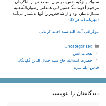
سلوك و تزكيه نفس، در ميان سيصد تن از شاگردان
مرحوم آخوند ملّا حسين‌قلى همدانى رضوان‌اللَه‌عليه
مشارٌ بالبنان بود و از شاخص‌ترین آنها به‌شمار می‌آمد.
(مهرتابناک، ص32)
بیوگرافی آیت الله سید احمد کربلایی
دسته‌ها
Uncategorized
ناوبری
نفحات انس
نوشته‌ها
حضرت آيت‌الله حاج سید جمال الدین گلپایگانی
قدس الله سره
دیدگاهتان را بنویسید
دیدگاه