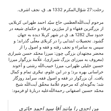
رحلت:27 شوّال‌المکرم 1332 هـ. ق، نجف اشرف.
مرحوم آيت‌اللَه‌العظمی حاج سيّد احمد طهرانى كربلایى‏
از بزرگترین فقهاء و از مبرّزين عرفاء و حكماى شیعه در
حدود سال 1282 هـ. ق در شهر کربلا دیده به جهان
گشود. تحصیلات ابتدایی را در کربلای معلّی گذراند؛ و
سپس به سامراء و نجف رفته و فقه و اصول را از
محضر مجتهدان بزرگى چون: ميرزا محمّد حسن شيرازى
(معروف به ميرزاى بزرگ شیرازی)، علّامۀ بزرگوار ميرزا
حسين خليلى طهرانى، ميرزا حبيب‌اللَه رشتى و آخوند
خراسانى بهره برد؛ و در اين علوم، تبحّرى تمام و كمال
يافت. آن بزرگوار در فقه و اصول فقه، سرآمد روزگار
شد؛ به‏‌گونه‏‌اى كه مرحوم علّامۀ محقّق آيت‌اللَه شيخ
محمّد حسين اصفهانى رحمة‌اللَه‌عليه دربارۀ او فرمود:
من احدى را مانند آقا سيد احمد حائرى