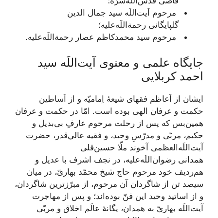
قاضی قدّس‌اللَه‌سرّه؛
مرحوم آیت‌اللَه سید جمال الدین
گلپایگانی رحمة‌اللَه‌علیه؛
مرحوم سید محمدکاظم عصار رحمة‌اللَه‌علیه.
جایگاه علمی و معنوی آیت‌اللَه سید
احمد کربلایی
ایشان از اَعاظم فقهای شيعۀ اِماميّه و از اَساطين
حكمت و عرفان الهى بوده است. امّا در حكمت و عرفان
همين‌بس كه پس از رحلت مرحوم عارفِ بى‌بديل و
حكيم، مربّى و مدرّسِ وحيد، و فقيه عالي‌قدر، حضرت
آيت‌اللَه‌العظمی آخوند ملّا حسين‌‏قلى
همدانى رضوان‌اللَه‌عليه، در نجف اشرف با عديل و
هم‌رديف خود مرحوم حاج شيخ محمّد بهارىّ، در ميان
سيصد تن از شاگردان آن مرحوم، از مبرّزترين شاگردان،
و از اساتيد وحيد اين فنّ بوده‌‏اند؛ و پس از مهاجرت
آيت‌اللَه‌ بهارىّ به همدان‏، يگانۀ عالَم اخلاق و مربّى