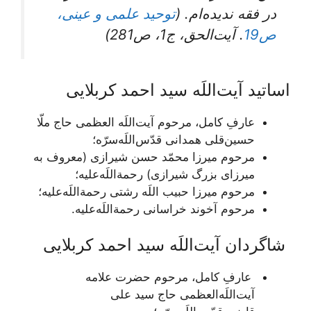
در فقه نديده‌ام. (
توحید علمی و عینی،
ص19
. آیت‌الحق، ج1، ص281)
اساتید آیت‌اللَه سید احمد کربلایی
عارفِ کامل، مرحوم آیت‌اللَه العظمی حاج ملّا
حسین‌قلی همدانی قدّس‌اللَه‌سرّه؛
مرحوم ميرزا محمّد حسن شيرازى (معروف به
ميرزاى بزرگ شیرازی) رحمة‌اللَه‌علیه؛
مرحوم ميرزا حبيب اللَه رشتى رحمة‌اللَه‌علیه؛
مرحوم آخوند خراسانى رحمة‌اللَه‌علیه.
شاگردان آیت‌اللَه سید احمد کربلایی
عارفِ کامل، مرحوم حضرت علامه
آیت‌اللَه‌العظمی حاج سید علی