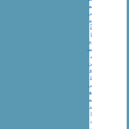
م
ی
م
لّ
ا
ح
س
ی
ن‌
ق
ل
ی
ه
م
د
ا
ن
ی