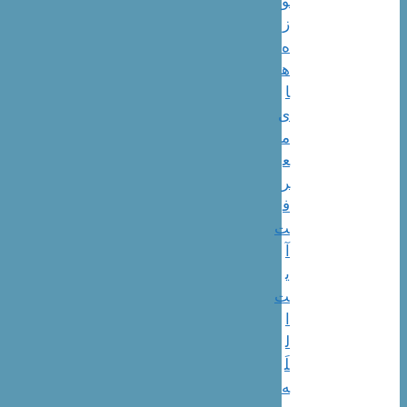
و
ز
ه
ه
ا
ی
م
ع
ر
ف
ت
آ
ی
ت
ا
ل
لَ
ه