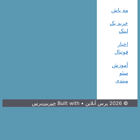
مه پاش
خرید بک
لینک
اخبار
فوتبال
آموزش
سئو
مبتدی
© 2026 پرس آنلاین
• Built with
جنریت‌پرس