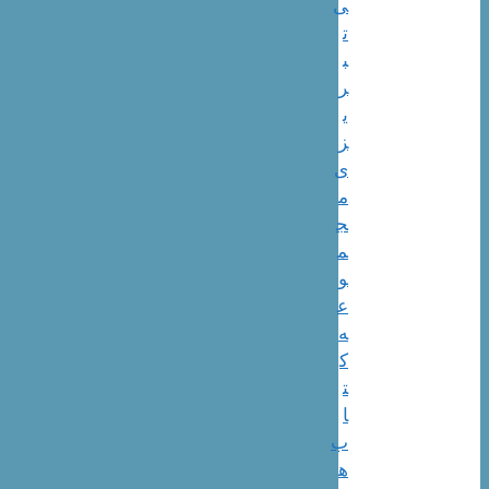
ی
ت
ب
ر
ی
ز
ی
م
ج
م
و
ع
ه
ک
ت
ا
ب
ه