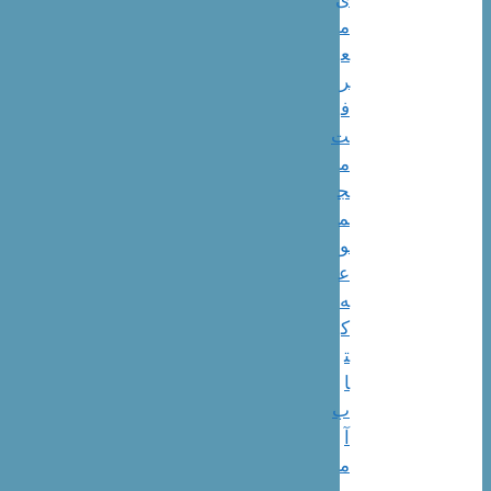
م
ع
ر
ف
ت
م
ج
م
و
ع
ه
ک
ت
ا
ب
آ
م