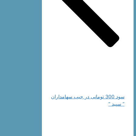
سود 300 تومانی در جیب سهامداران
” سپید “