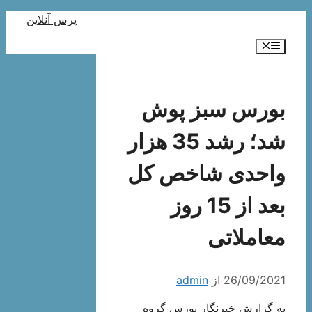
رش
پرس آنلاین
ه
فهرست
حتوا
بورس سبز پوش
شد؛ رشد 35 هزار
واحدی شاخص کل
بعد از 15 روز
معاملاتی
26/09/2021
از
admin
به گزارش خبرنگار بورس گروه