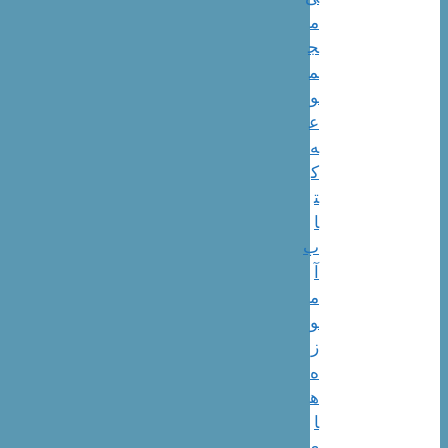
م
ج
م
و
ع
ه
ک
ت
ا
ب
آ
م
و
ز
ه
ه
ا
ی