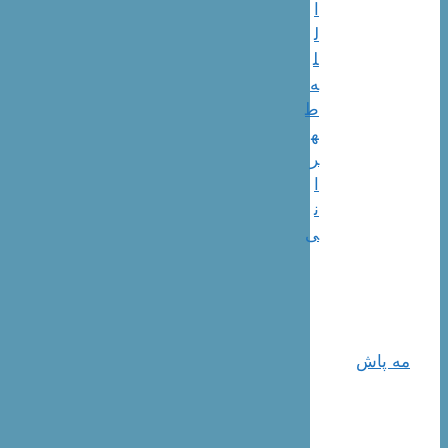
ا
ل
ل
ه
ط
ه
ر
ا
ن
ی
مه پاش