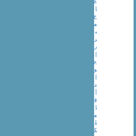
ح
ا
ج
م
ی
ر
ز
ا
ج
و
ا
د
آ
ق
ا
م
ل
ک