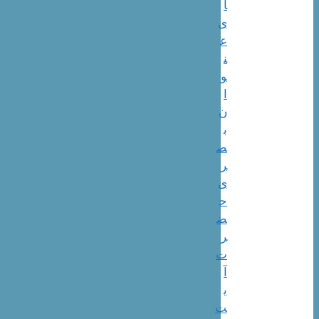
ا
ی
ع
ن
و
ا
ن
ب
ص
ر
ی
ح
ض
ر
ت
آ
ی
ت