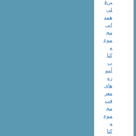
ین‌ق
لی
همد
انی
مج
موع
ه
کتا
ب
آمو
زه
های
معر
فت
مج
موع
ه
کتا