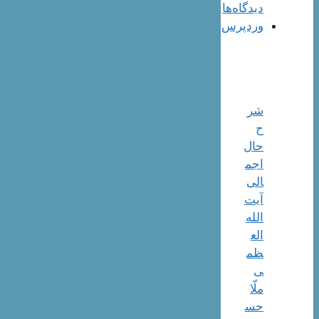
دیدگاه‌ها
وردپرس
شر
ح
حال
اجم
الی
آیت‌
الله‌
الع
ظم
ی
ملّا
حس