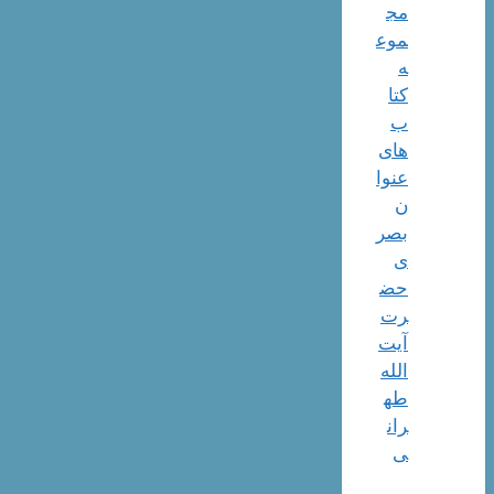
مج
موع
ه
کتا
ب
های
عنوا
ن
بصر
ی
حض
رت
آیت
الله
طه
ران
ی