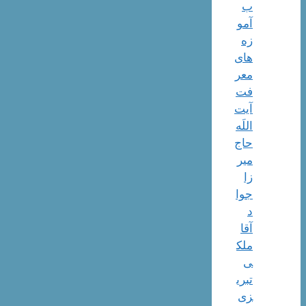
ب
آمو
زه
های
معر
فت
آیت
اللَه
حاج
میر
زا
جوا
د
آقا
ملک
ی
تبری
زی