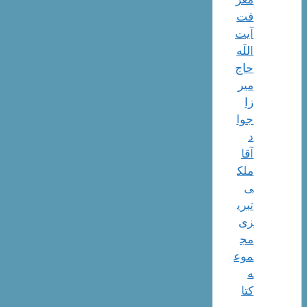
فت
آیت
اللَه
حاج
میر
زا
جوا
د
آقا
ملک
ی
تبری
زی
مج
موع
ه
کتا