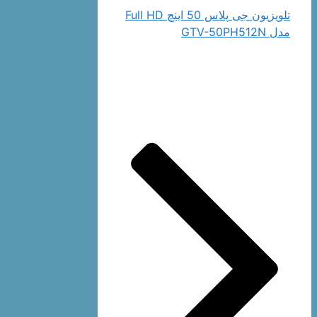
تلویزیون جی پلاس 50 اینچ Full HD
مدل GTV-50PH512N