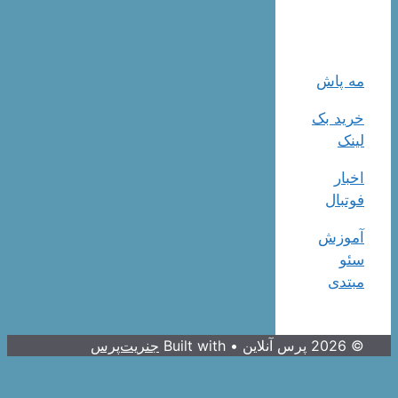
مه پاش
خرید بک
لینک
اخبار
فوتبال
آموزش
سئو
مبتدی
© 2026 پرس آنلاین
• Built with
جنریت‌پرس