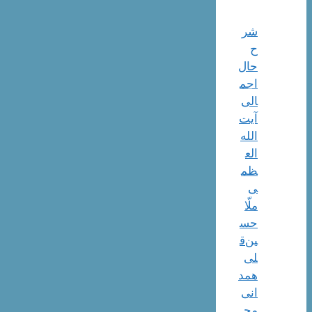
شر
ح
حال
اجم
الی
آیت‌
الله‌
الع
ظم
ی
ملّا
حس
ین‌ق
لی
همد
انی
مج