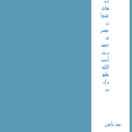
ب
های
عنوا
ن
بصر
ی
حض
رت
آیت
الله
طه
ران
ی
مه پاش