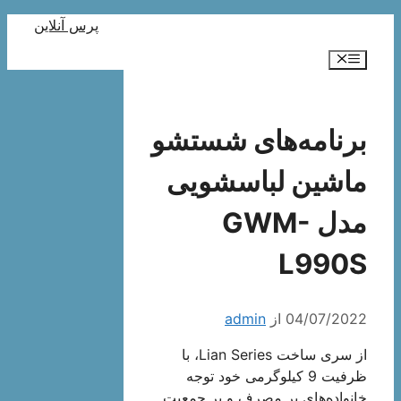
رش
پرس آنلاین
ه
فهرست
حتوا
برنامه‌های شستشو
ماشین لباسشویی
مدل GWM-
L990S
04/07/2022
از
admin
از سری ساخت Lian Series، با
ظرفیت 9 کیلوگرمی خود توجه
خانواده‌های پر مصرف و پر جمعیت