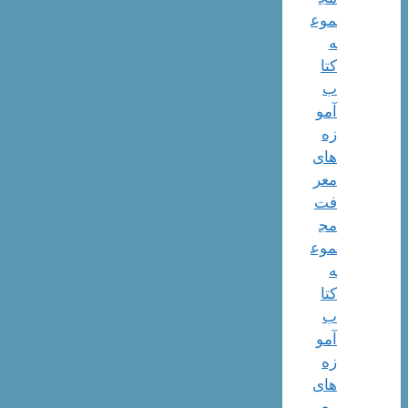
موع
ه
کتا
ب
آمو
زه
های
معر
فت
مج
موع
ه
کتا
ب
آمو
زه
های
معر