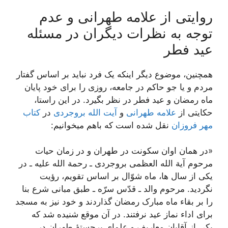
روایتی از علامه طهرانی و عدم
توجه به نظرات دیگران در مسئله
عید فطر
همچنین، موضوع دیگر اینکه یک فرد نباید بر اساس گفتار
مردم و یا جو حاکم در جامعه، روزی را برای خود پایان
ماه رمضان و عید فطر در نظر بگیرد. در این راستا،
حکایتی از
علامه طهرانی
و
آیت الله بروجردی
در
کتاب
مهر فروزان
نقل شده است که باهم میخوانیم:
«در همان اوان سکونت در طهران و در زمان حیات
مرحوم آیة الله العظمی بروجردی ـ رحمة الله علیه ـ در
یکی از سال ها، ماه شوّال بر اساس تقویم، رؤیت
نگردید. مرحوم والد ـ قدّس سرّه ـ طبق مبانی شرع بنا
را بر بقاء ماه مبارک رمضان گذاردند و خود نیز به مسجد
برای اداء نماز عید نرفتند. در آن موقع شنیده شد که
یکی از آقایان معاریف و علمای برجستۀ طهران در