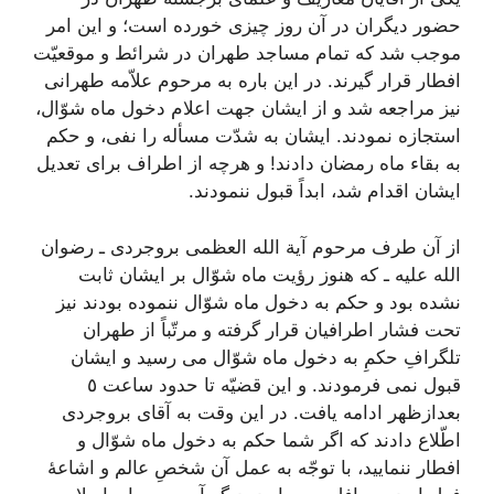
حضور دیگران در آن روز چیزی خورده است؛ و این امر
موجب شد که تمام مساجد طهران در شرائط و موقعیّت
افطار قرار گیرند. در این باره به مرحوم علاّمه طهرانی
نیز مراجعه شد و از ایشان جهت اعلام دخول ماه شوّال،
استجازه نمودند. ایشان به شدّت مسأله را نفی، و حکم
به بقاء ماه رمضان دادند! و هرچه از اطراف برای تعدیل
ایشان اقدام شد، ابداً قبول ننمودند.
از آن طرف مرحوم آیة الله العظمی بروجردی ـ رضوان
الله علیه ـ که هنوز رؤیت ماه شوّال بر ایشان ثابت
نشده بود و حکم به دخول ماه شوّال ننموده بودند نیز
تحت فشار اطرافیان قرار گرفته و مرتّباً از طهران
تلگرافِ حکمِ به دخول ماه شوّال می رسید و ایشان
قبول نمی فرمودند. و این قضیّه تا حدود ساعت ٥
بعدازظهر ادامه یافت. در این وقت به آقای بروجردی
اطّلاع دادند که اگر شما حکم به دخول ماه شوّال و
افطار ننمایید، با توجّه به عمل آن شخصِ عالم و اشاعۀ