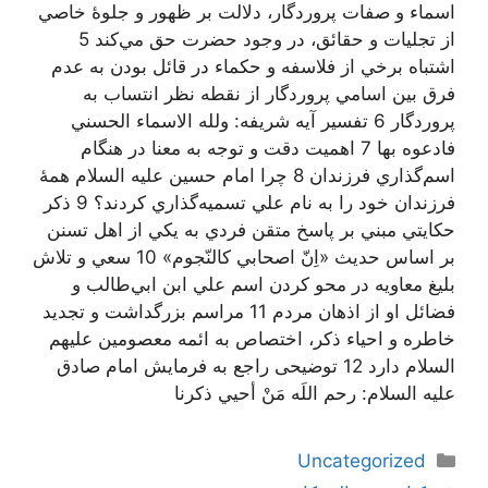
اسماء و صفات پروردگار، دلالت بر ظهور و جلوۀ خاصي
از تجليات و حقائق، در وجود حضرت حق مي‌كند 5
اشتباه برخي از فلاسفه و حكماء در قائل بودن به عدم
فرق بين اسامي پروردگار از نقطه نظر انتساب به
پروردگار 6 تفسير آيه شريفه: ولله الاسماء الحسني
فادعوه بها 7 اهميت دقت و توجه به معنا در هنگام
اسم‌گذاري فرزندان 8 چرا امام حسين عليه السلام همۀ
فرزندان خود را به نام علي تسميه‌گذاري كردند؟ 9 ذكر
حكايتي مبني بر پاسخ متقن فردي به يكي از اهل تسنن
بر اساس حديث «اِنّ اصحابي كالنّجوم» 10 سعي و تلاش
بليغ معاويه در محو كردن اسم علي ابن ابي‌طالب و
فضائل او از اذهان مردم 11 مراسم بزرگداشت و تجديد
خاطره و احياء ذكر، اختصاص به ائمه معصومين عليهم
السلام دارد 12 توضيحی راجع به فرمايش امام صادق
عليه السلام: رحم اللَه مَنْ أحيي ذكرنا
دسته‌ها
Uncategorized