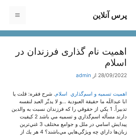
رش
ه
پرس آنلاین
فهرست
حتوا
اهمیت نام ‌گذارى فرزندان در
اسلام
28/09/2022
از
admin
اهميت تسميه و اسم‌گذاري اسلام
. شرح فقره: قلت يا
ابا عبداللَه ما حقيقة العبودية …و لا يدبِّر العبد لنفسه
تدبيراً. 1 يكي از حقوقي را كه فرزندان نسبت به والدين
دارند مسأله اسم‌گذاري و تسميه مي باشد 2 كيفيت
پيدايش اسامي در ملل و جوامع مختلف 3 غني‌ترين
زبان‌ها داراي چه ويژگي‌هايي مي‌باشند؟ 4 هر يك از