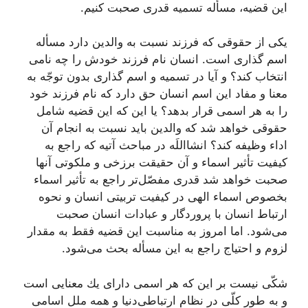
این قضیه، مسأله تسمیه قدری صحبت كنیم.
یكی از حقوقی كه فرزند نسبت به والدین دارد مسأله
اسم گذاری است. انسان نام فرزند خودش را چه نامی
انتخاب كند؟ و آیا در تسمیه و اسم گذاری بدون توجّه به
معنا و مفاد این اسم انسان حق دارد كه نام فرزند خود
را به هر اسمی قرار بدهد؟ یا این كه این قضیه شامل
حقوقی خواهد شد كه والدین باید نسبت به انجام آن
اداء وظیفه كند؟ انشااللَه در مباحث آتیه كه راجع به
كیفیت تأثیر اسماء و آن حقیقت برزخی و ملكوتی آنها
صحبت خواهد شد قدری مفصّل‌تر راجع به تأثیر اسماء
بخصوص اسماء الهی در كیفیت تربیتی انسان و نحوه
ارتباط انسان با پروردگار و عبادات انسان صحبت
می‌شود. اما امروز به مناسبت این قضیه فقط به مقدار
لزوم و احتیاج راجع به این مسأله بحث می‌شود.
شكّی نیست بر این كه هر اسمی دارای یك معنایی است
و به طور كلّی در نظام ارتباطی‌دنیا و همه ملل اسامی