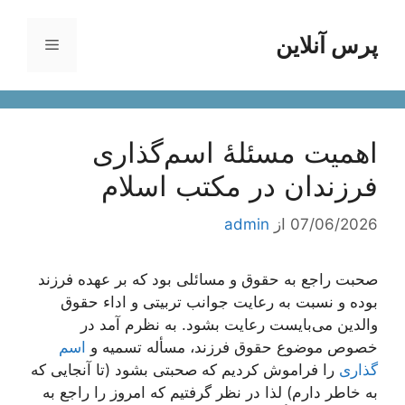
رش
ه
پرس آنلاین
فهرست
حتوا
اهمیت مسئلۀ اسم‌گذارى
فرزندان در مكتب اسلام
07/06/2026
از
admin
صحبت راجع به حقوق و مسائلی بود كه بر عهده فرزند
بوده و نسبت به رعایت جوانب تربیتی و اداء حقوق
والدین می‌بایست رعایت بشود. به نظرم آمد در
خصوص موضوع حقوق فرزند، مسأله تسمیه و
اسم
گذاری
را فراموش كردیم كه صحبتی بشود (تا آنجایی كه
به خاطر دارم) لذا در نظر گرفتیم كه امروز را راجع به