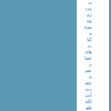
ی
تبری
زی
مج
موع
ه
کتا
ب
های
عنوا
ن
بصر
ی
حض
رت
آیت
الله
طه