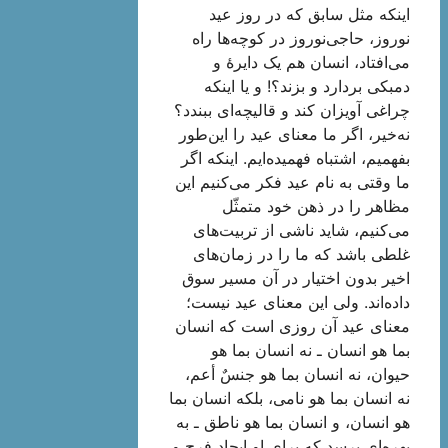
اینکه مثل سابق که در روز عید
نوروز، حاجی‌نوروز در کوچه‌ها راه
می‌افتاد، انسان هم یک دایرۀ و
دمبکی بردارد و بزند؟! و یا اینکه
چراغی آویزان کند و قالیچه‌ای ببندد؟
نه‌خیر، اگر ما معنای عید را این‌طور
بفهمیم، اشتباه فهمیده‌ایم. اینکه اگر
ما وقتی به نام عید فکر می‌کنیم این
مظاهر را در ذهن خود متمثّل
می‌کنیم، شاید ناشی از تربیت‌های
غلطی باشد که ما را در زمان‌های
اخیر بدون اختیار در آن مسیر سوق
داده‌اند. ولی این معنای عید نیست؛
معنای عید آن روزی است که انسان
بما هو انسان ـ نه
انسان بما هو
حیوان
، نه
انسان بما هو جنسٌ أعم
،
نه
انسان بما هو نامی
، بلکه
انسان بما
هو انسان
، و
انسان بما هو ناطق
ـ به
بهره‌ای برسد که برای او ایجاد فرح و