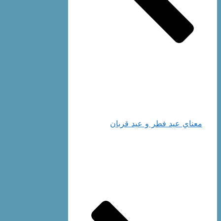
معناي‌ عيد فطر و عيد قربان