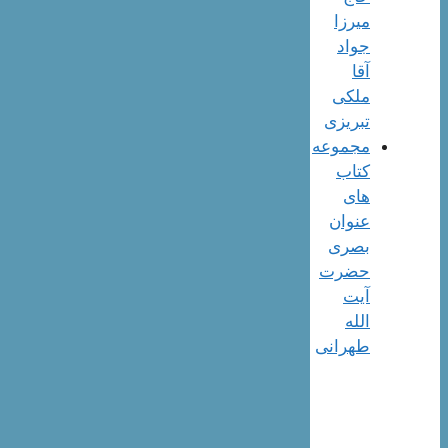
میرزا
جواد
آقا
ملکی
تبریزی
مجموعه
کتاب
های
عنوان
بصری
حضرت
آیت
الله
طهرانی