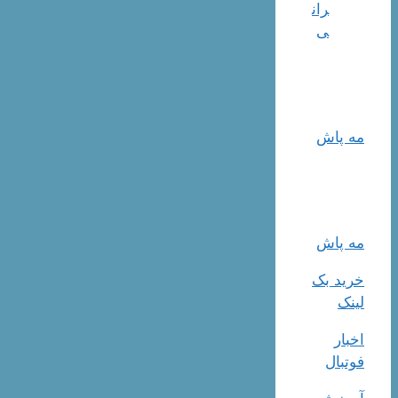
ران
ی
مه پاش
مه پاش
خرید بک
لینک
اخبار
فوتبال