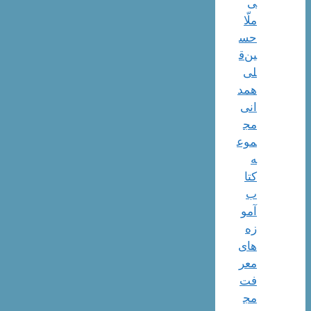
ی
ملّا
حس
ین‌ق
لی
همد
انی
مج
موع
ه
کتا
ب
آمو
زه
های
معر
فت
مج