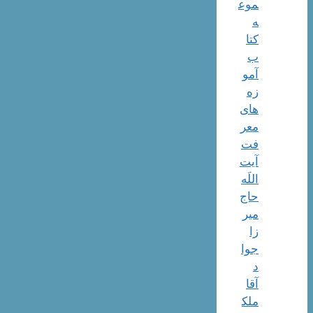
موع
ه
کتا
ب
آمو
زه
های
معر
فت
آیت
اللَه
حاج
میر
زا
جوا
د
آقا
ملک