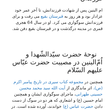
ام البنین پس از شهادت فرزندانش، تا آخر عمر خود
عزادار بود و هر روز به
قبرستان بقیع
می رفت و برای
فرزندانش سوگواری می کرد. او در سال 64 هجری
قمری در مدینه درگذشت و در قبرستان بقیع دفن شد.
نوحۀ حضرت سیّدالشّهدا و
اُمّ‌البنین در مصیبت حضرت عبّاس
علیهم السّلام
همچنین در
مجموعه کتاب سیری در تاریخ پیامبر اکرم
(ص)،
اثر ماندگاری از
آیت الله سید محمد محسن
حسینی طهرانی
، ماجرای سوگواری ایشان و همچنین
امام حسین (ع) و اشعاری که هر دو در سوگ از دست
دادن
حضرت عباس (ع)
خواندند، آورده شده است. در