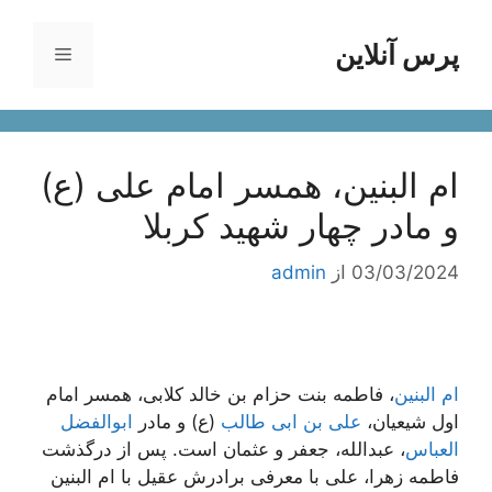
رش
ه
پرس آنلاین
فهرست
حتوا
ام البنین، همسر امام علی (ع)
و مادر چهار شهید کربلا
03/03/2024
از
admin
ام البنین
، فاطمه بنت حزام بن خالد کلابی، همسر امام
اول شیعیان،
علی بن ابی طالب
(ع) و مادر
ابوالفضل
العباس
، عبدالله، جعفر و عثمان است. پس از درگذشت
فاطمه زهرا، علی با معرفی برادرش عقیل با ام البنین