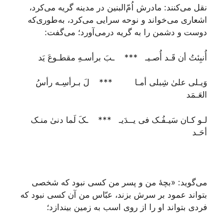
نقل می‌کنند: مادرش اُمّ‌البنین در مدینه گریه می‌کرد،
اشعاری می‌خواند و نوحه‌ سرایی می‌کرد، به‌طوری‌که
دوست و دشمن را به گریه درمی‌آورد؛ می‌گفت:
أُنبِئتُ أن قَـد أُصـیـ *** ـبَ برأسـهِ مقطـوعَ یَد
وَیـلی علیٰ شِبلی أمـا *** لَ بـرأسِـه رأسُ
العَـمَد
لـو کـان سَیـفُـک فی یــدَیـ *** ـکَ لَما دنیٰ منـک
أحَـد
می‌گوید: «بچۀ من و پسر من کسی نبود که شخصی
بتواند عمود بر سرش بزند، عبّاس من آن کسی نبود که
فردی بتواند او را از روی اسب به زمین بیندازد؛