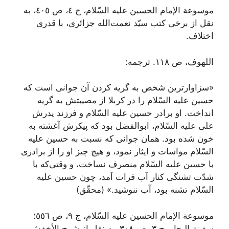
موسوعة الإمام الحسین علیه السّلام، ج ٤، ص ٤٠٥، به
نقل از برخی کتب سیّد نعمت‌الله جزائری، با قدری
اختلاف.
اللهوف، ص ١١٨. ترجمه:
«سزاوارترین شخص به گریه کردن آن جوانی است که
حسین علیه السّلام را در کربلا از مصیبتش به گریه
انداخت. او برادر حسین علیه السّلام و فرزند پدرش
علی علیه السّلام، ابوالفضل بود که پیکرش آغشته به
خون شده بود. همان جوانی که نسبت به حسین علیه
السّلام مواسات و ایثار نمود، و هیچ چیز او را از برادری
با حسین علیه السّلام منصرف نساخت، و وقتی‌که با
شدّت تشنگی کنار آب فرات آمد، چون حسین علیه
السّلام تشنه بود، آب ننوشید.» (محقّق)
موسوعة الإمام الحسین علیه السّلام، ج ٩، ص ٥٥٦؛
سفینة البحار، ج ٣، ص ٣٠٨، به نقل از شرح الأخفش