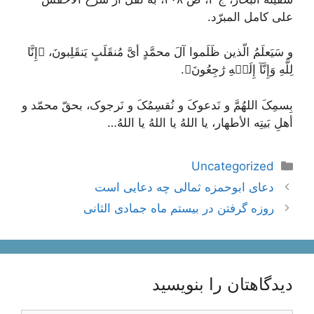
على کامل المبرّد.
و سَیَعلَمُ الّذین ظَلَموا آلَ محمَّدٍ أیَّ مُنقَلَبٍ یَنقَلِبونَ، ﴿إِنَّا
لِلَّهِ وَإِنَّآ إِلَيۡهِ رَٰجِعُونَ﴾.
بِسمِکَ اللهُمَّ و نَدعوکَ و نُقسِمُکَ و نَرجوک، بحقّ محمّد و
أهلِ بَیتِه الأطهار، یا اللهُ یا اللهُ یا اللهُ…
دسته‌ها
Uncategorized
ناوبری
دعای ابوحمزه ثمالی چه دعایی است
نوشته‌ها
روزه گرفتن در بیستم ماه جمادی الثانی
دیدگاهتان را بنویسید