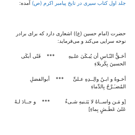
جلد اول کتاب سیری در تایخ پیامبر اکرم (ص)
آمده:
حضرت (امام حسین (ع)) اشعاری دارد که برای برادر
نوحه‌ سرایی می‌کند و می‌فرماید:
أحَـقُّ النّـاسِ أن یُبـکَیٰ علـیهِ‌ *** فَتًی أبکَی
الحسینَ بِکَربلاءِ
أخـوهُ و ابـنُ والِــدِهِ عـلیٍّ *** أبوالفضلِ
المُضـَـرَّجُ بِالدِّماءِ
[و مَـن واســاهُ لا یَثـنیهِ شـی‌ءٌ *** و جــادَ لـهُ
عَلیٰ عَطَـشٍ بِماءِ]