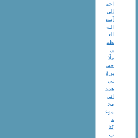
اجم
الی
آیت‌
الله‌
الع
ظم
ی
ملّا
حس
ین‌ق
لی
همد
انی
مج
موع
ه
کتا
ب