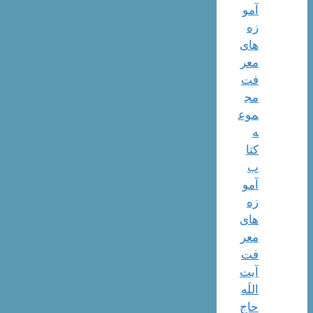
آمو
زه
های
معر
فت
مج
موع
ه
کتا
ب
آمو
زه
های
معر
فت
آیت
اللَه
حاج