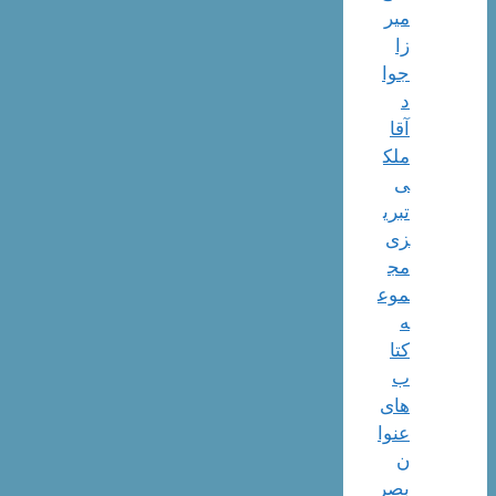
میر
زا
جوا
د
آقا
ملک
ی
تبری
زی
مج
موع
ه
کتا
ب
های
عنوا
ن
بصر