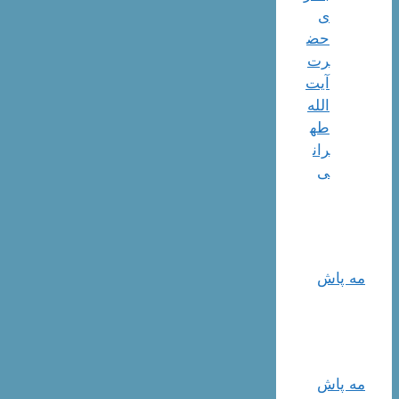
ی
حض
رت
آیت
الله
طه
ران
ی
مه پاش
مه پاش