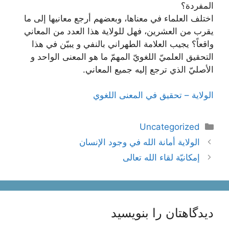
المفردة؟
اختلف العلماء في معناها، وبعضهم أرجع معانيها إلى ما
يقرب من العشرين، فهل للولاية هذا العدد من المعاني
واقعاً؟ يجيب العلامة الطهراني بالنفي و يبيّن في هذا
التحقيق العلميّ اللغويّ المهمّ ما هو المعنى الواحد و
الأصليّ الذي ترجع إليه جميع المعاني.
الولاية – تحقيق في المعنى اللغوي
دسته‌ها
Uncategorized
ناوبری
الولاية أمانة الله في وجود الإنسان
نوشته‌ها
إمكانيّة لقاء الله تعالى
دیدگاهتان را بنویسید