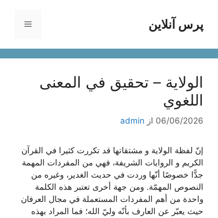
رش
ه
پرس آنلاین
فهرست
حتوا
الولاية – تحقيق في المعنى
اللغوي
06/06/2026
از
admin
إنّ لفظة الولاية و مشتقاتها قد تكررت كثيرا في القرآن
الكريم و الروايات الشريفة، فهي من المفردات المهمة
جدًّا خصوصًا أنّها وردت في حديث الغدير، وغيره من
النصوص المهمّة. ومن جهة أخرى تعتبر هذه الكلمة
واحدة من أهم المفردات المستعملة في مجال العرفان
حيث يعبّر عن العارف بأنّه وليّ الله؛ فما المراد بهذه