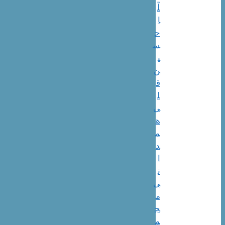
لّ
ا
ح
س
ی
ن‌
ق
ل
ی
ه
م
د
ا
ن
ی
م
ج
م