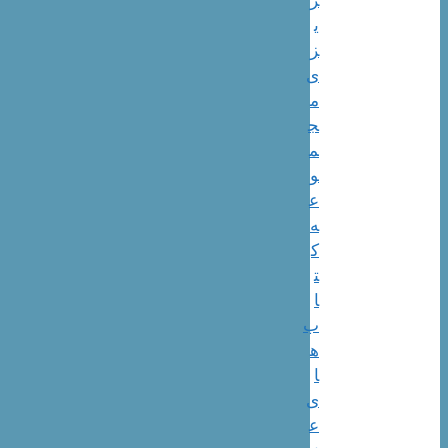
ی
ز
ی
م
ج
م
و
ع
ه
ک
ت
ا
ب
ه
ا
ی
ع