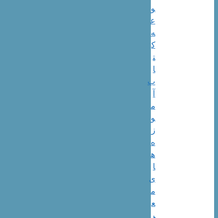
و
ع
ه
ک
ت
ا
ب
آ
م
و
ز
ه
ه
ا
ی
م
ع
ر