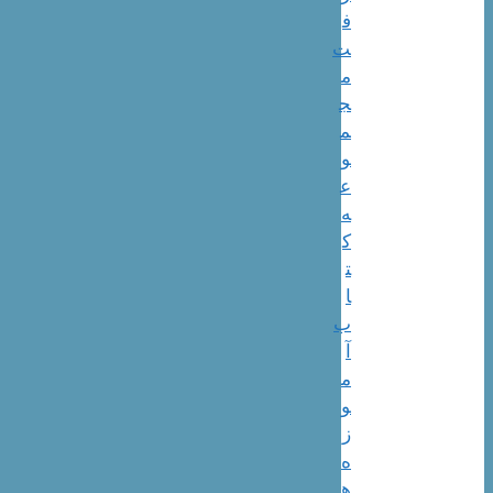
ف
ت
م
ج
م
و
ع
ه
ک
ت
ا
ب
آ
م
و
ز
ه
ه