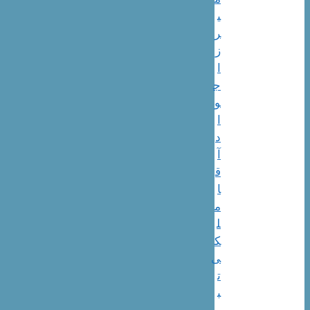
ی
ر
ز
ا
ج
و
ا
د
آ
ق
ا
م
ل
ک
ی
ت
ب
ر