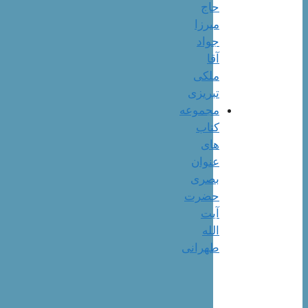
حاج
میرزا
جواد
آقا
ملکی
تبریزی
مجموعه
کتاب
های
عنوان
بصری
حضرت
آیت
الله
طهرانی