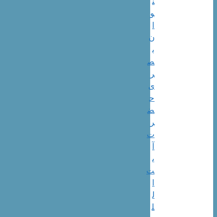
ن
و
ا
ن
ب
ص
ر
ی
ح
ض
ر
ت
آ
ی
ت
ا
ل
ل