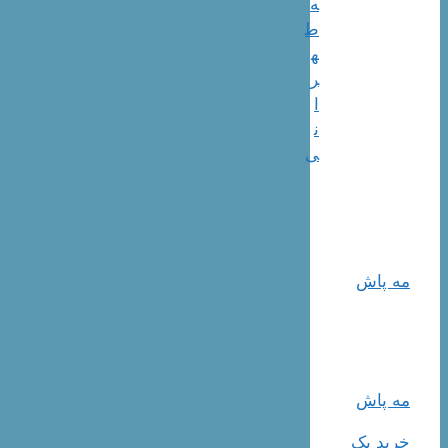
ه
ط
ه
ر
ا
ن
ی
مه پاش
مه پاش
خرید بک