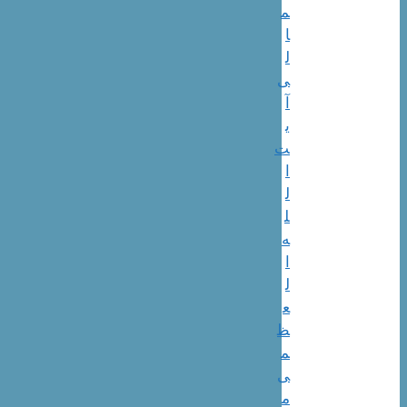
م
ا
ل
ی
آ
ی
ت‌
ا
ل
ل
ه‌
ا
ل
ع
ظ
م
ی
م