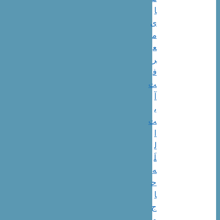
ا
ی
م
ع
ر
ف
ت
آ
ی
ت
ا
ل
لَ
ه
ح
ا
ج
م