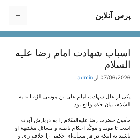
رش
ه
پرس آنلاین
فهرست
حتوا
اسباب شهادت امام رضا علیه
السلام
07/06/2026
از
admin
یكی‌ از علل‌ شهادت‌ امام‌ علی‌ بن‌ موسی‌ الرِّضا علیه
‌السّلام، بیان‌ حكم‌ واقع‌ بود
مأمون‌ حضرت‌ رضا علیه‌السّلام را به‌ دربارش‌ آورده‌
است‌ تا موید و موكّد احكام‌ باطله‌ و مسائل‌ مشتبهۀ او
باشند نه‌ اینكه‌ در هر مسأله‌ای‌ حكمی‌ را خلاف‌ رأی‌ و