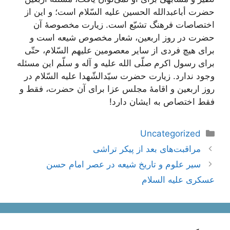
حضرت أباعبدالله الحسین علیه السّلام است؛ و این از
اختصاصات فرهنگ تشیّع است. زیارت مخصوصۀ آن
حضرت در روز اربعین، شعار مخصوص شیعه است و
برای هیچ فردی از سایر معصومین علیهم السّلام، حتّی
برای رسول اکرم صلّی الله علیه و آله و سلّم این مسئله
وجود ندارد. زیارت حضرت سیّدالشّهدا علیه السّلام در
روز اربعین و اقامۀ مجلس عزا برای آن حضرت، فقط و
فقط اختصاص به ایشان دارد!
دسته‌ها
Uncategorized
ناوبری
مراقبت‌های بعد از پیکر تراشی
نوشته‌ها
سیر علوم و تاریخ شیعه در عصر امام حسن
عسكرى علیه السلام