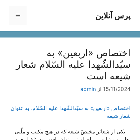
رش
ه
پرس آنلاین
فهرست
حتوا
اختصاص «اربعین» به
سیّدالشّهدا علیه السّلام شعار
شیعه است
15/11/2024
از
admin
اختصاص «اربعین» به سیّدالشّهدا علیه السّلام، به عنوان
شعار شیعه
یکی از شعائر مختصّ شیعه که در هیچ مکتب و ملّتی
نظیر و مشابهی برای او نمی‌توان یافت، مسئلۀ اربعین