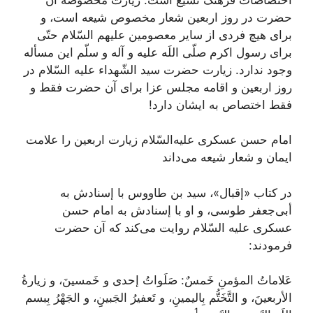
حضرت در روز اربعین شعار مخصوص شیعه است، و
برای هیچ فردی از سایر معصومین علیهم السّلام حتّی
برای رسول اکرم صلّی اللَه علیه و آله و سلّم این مسأله
وجود ندارد. زیارت حضرت سید الشّهداء علیه السّلام در
روز اربعین و اقامه مجلس عزا برای آن حضرت فقط و
فقط اختصاص به ایشان دارد!
امام حسن عسکری علیه‌السّلام زیارت اربعین را علامت
ایمان و شعار شیعه می‌داند
در کتاب «إقبال»، سید بن طاووس با إسنادش به
أبی‌جعفر طوسی، و او با إسنادش به امام حسن
عسکری علیه السّلام روایت می‌کند که آن حضرت
فرمودند:
عَلاماتُ المؤمنِ خَمسٌ: صَلَواتُ إحدی و خَمسینَ، و زیارةُ‌
الأربعینَ، و التَّخَتُّم بِالیمینِ، و تَعفیرُ الجَبینِِ، و الجَهْرُ بِبسم
1