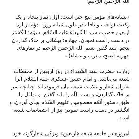
اللَه الرَّحمنِ الرَّحیمِ
«نشانه‌های مؤمن پنج چیز است: اوّل: نماز پنجاه و یک
رکعت (واجب و نافله در طول شبانه روز). دوّم: زیارة
اربعین حضرت سید الشّهداء علیه السّلام. سوّم: انگشتر
در دست راست نمودن. چهارم: پیشانی بر خاک گذاردن.
پنجم: بلند گفتن بسم‌ اللَه ‌الرّحمن الرّحیم در نمازهای
جهریه (صبح، مغرب و عشاء).»
زیارت حضرت سید الشّهداء در روز اربعین از مختصّات
شیعه می‌باشد، و امام حسن عسکری علیه السّلام آنرا
بعنوان شعار و علامت شیعه بیان فرموده‌اند. چنانچه سر
بر خاک گذاردن، و بسم اللَه را بلند گفتن، و نوافل را
طبق دستور أئمّه معصومین علیهم السّلام بجای آوردن، و
انگشتر در دست راست نمودن نیز از اختصاصات شیعه
است.
امروزه در جامعه شیعه «اربعین» ویژگی شعارگونه خود