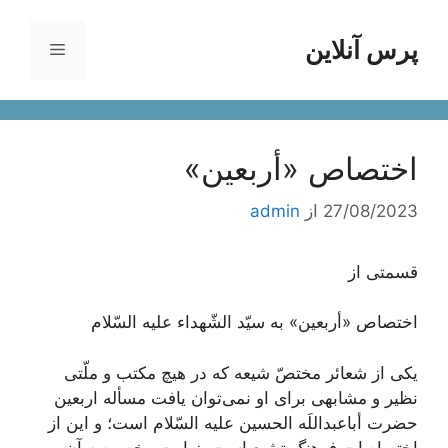
رش
ه
پرس آنلاین
فهرست
حتوا
اختصاص «أربعين»
27/08/2023
از
admin
قسمتی از
اختصاص «أربعين» به سيّد الشّهداء عليه السّلام
یکی از شعائر مختصّ شیعه که در هیچ مکتب و ملّتی
نظیر و مشابهی برای او نمی‌توان یافت مسأله اربعین
حضرت أباعبداللَه الحسین علیه السّلام است؛ و این از
اختصاصات فرهنگ تشیع است. زیارت مخصوصه آن