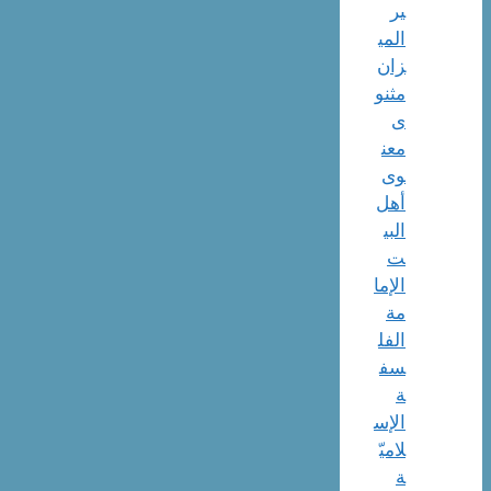
یر
المی
زان
مثنو
ی
معن
وی
أهل
البي
ت
الإما
مة
الفل
سف
ة
الإس
لاميّ
ة