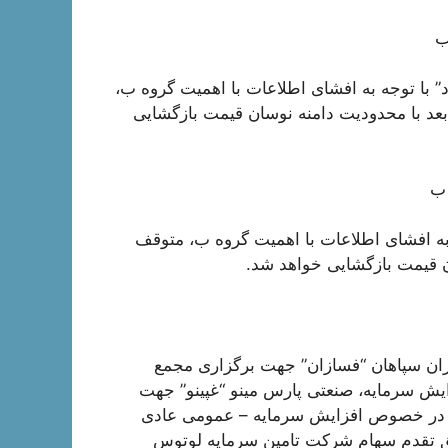
ب
د” با توجه به افشای اطلاعات با اهمیت گروه ب،
داکثر تا ساعت 10 روز معاملاتی بعد با محدودیت دامنه نوسان قیمت بازگشایی
 ب
 به افشای اطلاعات با اهمیت گروه ب، متوقف
ازان سپاهان “فسازان” جهت برگزاری مجمع
ش سرمایه، صنعتی پارس مینو “غپینو” جهت
ی در خصوص افزایش سرمایه – عمومی عادی
حق تقدم سهام شرکت تامین سرمایه لوتوس